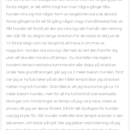
första stegen, är det alltför trögt kan man några gånger låta
hunden röra sig mot någon form av target(men bara de absolut
första gångerna för att få igång någon slags framåtrörelse) När du
fått hunden att förstå att den ska röra sig rakt framåt i den riktning
den står får du stegvis länga sträckan.För de mesta är det just de
10 första stegn som tar längst tid att träna in om man är
noggrann. Hunden ska röra sig i den takt du lärt den framför dig
utan att öka eller minska sitt tempo. Du ska heller inte reglera
hundens tempo med extra kommandon eller stopp på sträckan.
Under hela grundträningen går jag ca 2 meter bakom hunden, först
när jag är hyfsat säker på att den håller tempot ökar jag sträckan
mellan mig och hunden. Slutmålet är att jag ska kunna gå ca 15
meter bakom hunden, men för att ha full kontroll över eventuella
ökningar och minskningar av tempo vill jag vara nära, risken är
annars att jag ser dessa försent. Då blir det otydligare för hunden
vad jag bryter för. Går hunden snett eller ökar tempot avbryter vi den
sekvensen, och testar på nytt. När jag jobbar med inlärning vill jag
ha en hög frekvens på lyckade sekvenser och gör det inte svårare