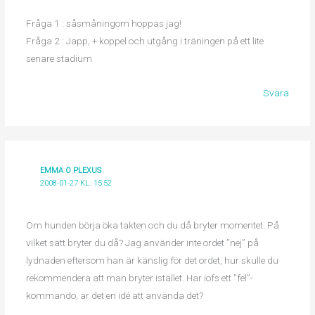
Fråga 1 : såsmåningom hoppas jag!
Fråga 2 : Japp, + koppel och utgång i träningen på ett lite
senare stadium
Svara
EMMA O PLEXUS
2008-01-27 KL. 15:52
Om hunden börja öka takten och du då bryter momentet. På
vilket sätt bryter du då? Jag använder inte ordet ”nej” på
lydnaden eftersom han är känslig för det ordet, hur skulle du
rekommendera att man bryter istället. Har iofs ett ”fel”-
kommando, är det en idé att använda det?