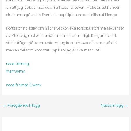
än att jag lyckas med de allra flesta försöken. Målet är att hunden
ska kunna gå sakta över hela appellplanen och hålla mitt tempo.
Fortsättning följer om några veckor, ska försöka att filma sekvenser
av Ylles väg mot ett framåtsändande samtidigt. Det går bra att
ställa frågor på kommentarer, jag kan inte lova att svara på allt
men en del som kommer upp kan jag skriva mer runt.
nora-riktning-
fram.wmv
nora-framat-2.wmv
←
Föregående Inlägg
Nästa Inlägg
→