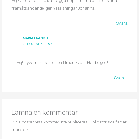
Hej ! Undrar om du kan lägga upp filmerna på Noras fina
framåtsändande igen ? Hälsningar Johanna.
Svara
MARIA BRANDEL
2015-01-31 KL. 18:56
Hej! Tyvärr finns inte den filmen kvar….Ha det gott!
Svara
Lämna en kommentar
Din e-postadress kommer inte publiceras.
Obligatoriska fält är
märkta
*