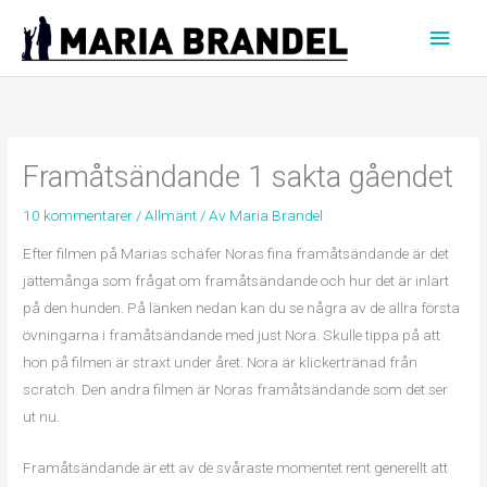
Hoppa
Huvu
till
innehåll
Framåtsändande 1 sakta gåendet
10 kommentarer
/
Allmänt
/ Av
Maria Brandel
Efter filmen på Marias schäfer Noras fina framåtsändande är det
jättemånga som frågat om framåtsändande och hur det är inlärt
på den hunden. På länken nedan kan du se några av de allra första
övningarna i framåtsändande med just Nora. Skulle tippa på att
hon på filmen är straxt under året. Nora är klickertränad från
scratch. Den andra filmen är Noras framåtsändande som det ser
ut nu.
Framåtsändande är ett av de svåraste momentet rent generellt att