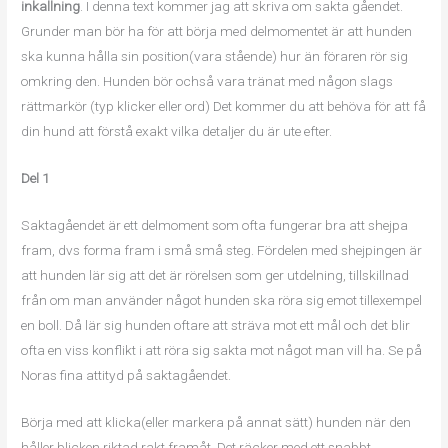
inkallning
. I denna text kommer jag att skriva om sakta gåendet.
Grunder man bör ha för att börja med delmomentet är att hunden
ska kunna hålla sin position(vara stående) hur än föraren rör sig
omkring den. Hunden bör ochså vara tränat med någon slags
rättmarkör (typ klicker eller ord) Det kommer du att behöva för att få
din hund att förstå exakt vilka detaljer du är ute efter.
Del 1
Saktagåendet är ett delmoment som ofta fungerar bra att shejpa
fram, dvs forma fram i små små steg. Fördelen med shejpingen är
att hunden lär sig att det är rörelsen som ger utdelning, tillskillnad
från om man använder något hunden ska röra sig emot tillexempel
en boll. Då lär sig hunden oftare att sträva mot ett mål och det blir
ofta en viss konflikt i att röra sig sakta mot något man vill ha. Se på
Noras fina attityd på saktagåendet.
Börja med att klicka(eller markera på annat sätt) hunden när den
håller blicken riktad rakt framåt. Det räcker med ett snabbt