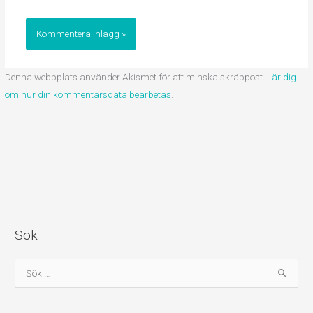
Denna webbplats använder Akismet för att minska skräppost.
Lär dig
om hur din kommentarsdata bearbetas
.
Sök
S
ö
k