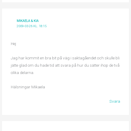
MIKAELA & KIA
2009-03-26 KL. 18:15
Hej
Jag har kommit en bra bit på väg i saktagåendet och skulle bli
jätte glad om du hade tid att svara på hur du sätter ihop de två
olika delarna.
Hälsningar Mikaela
Svara