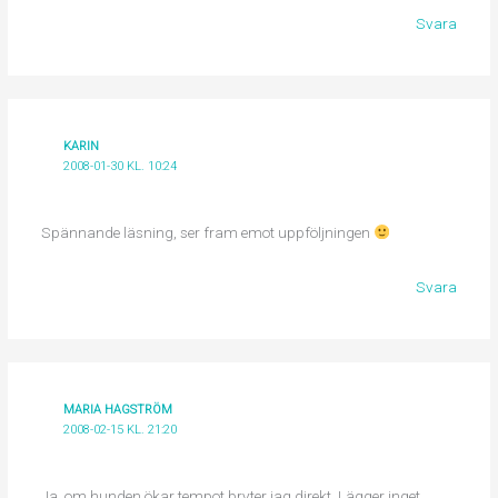
Svara
KARIN
2008-01-30 KL. 10:24
Spännande läsning, ser fram emot uppföljningen
Svara
MARIA HAGSTRÖM
2008-02-15 KL. 21:20
Ja, om hunden ökar tempot bryter jag direkt. Lägger inget