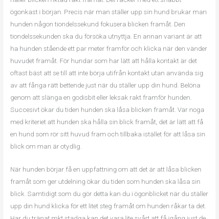
ögonkast i början. Precis när man ställer upp sin hund brukar man
hunden någon tiondelssekund fokusera blicken framåt. Den
tiondelssekunden ska du försöka utnyttja. En annan variant är att
ha hunden stående ett par meter framför och klicka när den vänder
huvudet framåt. För hundar som har lätt att hålla kontakt är det
oftast bäst att se till att inte börja utifrån kontakt utan använda sig
av att fånga rätt bettende just när du ställer upp din hund. Belöna
genom att slänga en godisbit eller leksak rakt framför hunden.
Succesivt ökar du tiden hunden ska låsa blicken framåt. Var noga
med kriteriet att hunden ska hålla sin blick framåt, det är lätt att få
en hund som rör sitt huvud fram och tillbaka istället för att låsa sin
blick om man är otydlig.
När hunden börjar få en uppfattning om att det är att låsa blicken
framåt som ger utdelning ökar du tiden som hunden ska låsa sin
blick. Samtidigt som du gör detta kan du i ögonblicket när du ställer
upp din hund klicka för ett litet steg framåt om hunden råkar ta det.
Har du tränat mkt stadga kan det vara lite svårt att få igång just de