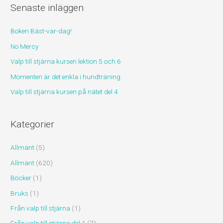
Senaste inläggen
e
f
Boken Bäst-var-dag!
t
No Mercy
e
r
Valp till stjärna kursen lektion 5 och 6
:
Momenten är det enkla i hundträning
Valp till stjärna kursen på nätet del 4
Kategorier
Allmänt
(5)
Allmänt
(620)
Böcker
(1)
Bruks
(1)
Från valp till stjärna
(1)