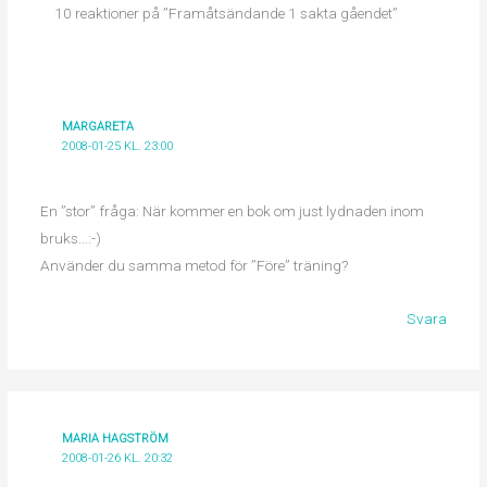
10 reaktioner på ”Framåtsändande 1 sakta gåendet”
MARGARETA
2008-01-25 KL. 23:00
En ”stor” fråga: När kommer en bok om just lydnaden inom
bruks…:-)
Använder du samma metod för ”Före” träning?
Svara
MARIA HAGSTRÖM
2008-01-26 KL. 20:32