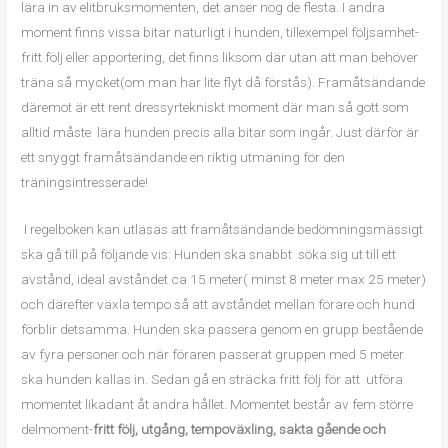
lära in av elitbruksmomenten, det anser nog de flesta. I andra
moment finns vissa bitar naturligt i hunden, tillexempel följsamhet-
fritt följ eller apportering, det finns liksom där utan att man behöver
träna så mycket(om man har lite flyt då förstås). Framåtsändande
däremot är ett rent dressyrtekniskt moment där man så gott som
alltid måste lära hunden precis alla bitar som ingår. Just därför är
ett snyggt framåtsändande en riktig utmaning för den
träningsintresserade!
I regelboken kan utläsas att framåtsändande bedömningsmässigt
ska gå till på följande vis: Hunden ska snabbt söka sig ut till ett
avstånd, ideal avståndet ca 15 meter( minst 8 meter max 25 meter)
och därefter växla tempo så att avståndet mellan förare och hund
förblir detsamma. Hunden ska passera genom en grupp bestående
av fyra personer och när föraren passerat gruppen med 5 meter
ska hunden kallas in. Sedan gå en sträcka fritt följ för att utföra
momentet likadant åt andra hållet. Momentet består av fem större
delmoment-
fritt följ, utgång, tempoväxling, sakta gående och