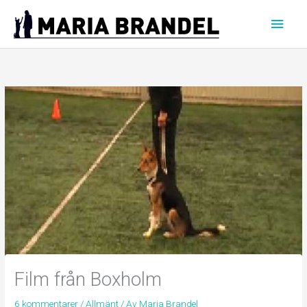
Hoppa
Huvu
till
innehåll
Film från Boxholm
6 kommentarer
/
Allmänt
/ Av
Maria Brandel