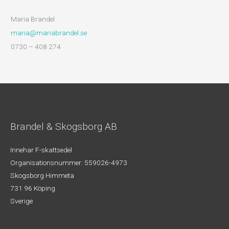
Maria Brandel
maria@mariabrandel.se
0730 – 408 274
Brandel & Skogsborg AB
Innehar F-skattsedel
Organisationsnummer: 559026-4973
Skogsborg Himmeta
731 96 Köping
Sverige