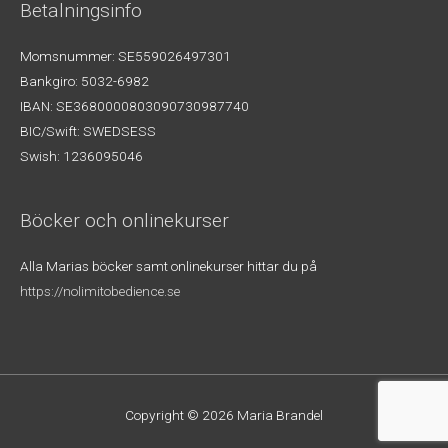
Betalningsinfo
Momsnummer: SE559026497301
Bankgiro: 5032-6982
IBAN: SE3680000803090730987740
BIC/Swift: SWEDSESS
Swish: 1236095046
Böcker och onlinekurser
Alla Marias böcker samt onlinekurser hittar du på
https://nolimitobedience.se
Copyright © 2026
Maria Brandel