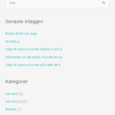
S
ö
k
Senaste inläggen
e
f
Boken Bäst-var-dag!
t
No Mercy
e
r
Valp till stjärna kursen lektion 5 och 6
:
Momenten är det enkla i hundträning
Valp till stjärna kursen på nätet del 4
Kategorier
Allmänt
(5)
Allmänt
(620)
Böcker
(1)