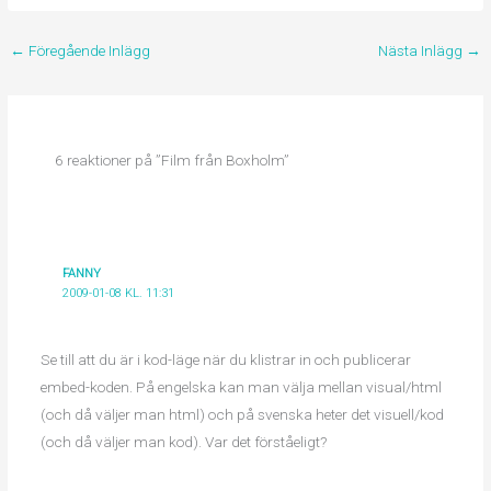
←
Föregående Inlägg
Nästa Inlägg
→
6 reaktioner på ”Film från Boxholm”
FANNY
2009-01-08 KL. 11:31
Se till att du är i kod-läge när du klistrar in och publicerar
embed-koden. På engelska kan man välja mellan visual/html
(och då väljer man html) och på svenska heter det visuell/kod
(och då väljer man kod). Var det förståeligt?