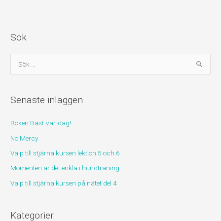
Sök
S
ö
k
Senaste inläggen
e
f
Boken Bäst-var-dag!
t
No Mercy
e
r
Valp till stjärna kursen lektion 5 och 6
:
Momenten är det enkla i hundträning
Valp till stjärna kursen på nätet del 4
Kategorier