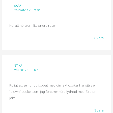
SARA
2017-01-15 KL. 08:55
Kul att höra om lite andra raser
Svara
STINA
2017-05-20 KL. 19:13
Roligt att se hur du jobbat med din jakt cocker har själv en
”clown” cocker som jag försöker köra lydnad med förutom
jakt.
Svara