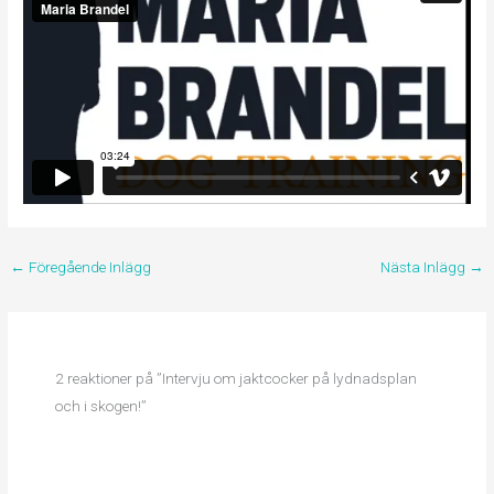
←
Föregående Inlägg
Nästa Inlägg
→
2 reaktioner på ”Intervju om jaktcocker på lydnadsplan
och i skogen!”