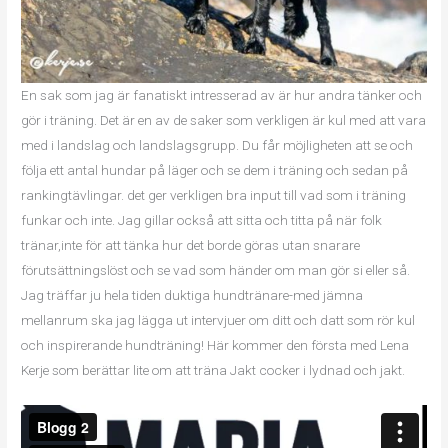
En sak som jag är fanatiskt intresserad av är hur andra tänker och
gör i träning. Det är en av de saker som verkligen är kul med att vara
med i landslag och landslagsgrupp. Du får möjligheten att se och
följa ett antal hundar på läger och se dem i träning och sedan på
rankingtävlingar. det ger verkligen bra input till vad som i träning
funkar och inte. Jag gillar också att sitta och titta på när folk
tränar,inte för att tänka hur det borde göras utan snarare
förutsättningslöst och se vad som händer om man gör si eller så.
Jag träffar ju hela tiden duktiga hundtränare-med jämna
mellanrum ska jag lägga ut intervjuer om ditt och datt som rör kul
och inspirerande hundträning! Här kommer den första med Lena
Kerje som berättar lite om att träna Jakt cocker i lydnad och jakt.