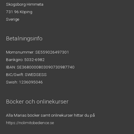
Skogsborg Himmeta
731 96 Köping
Sverige
Betalningsinfo
Momsnummer: SE559026497301
Bankgiro: 5032-6982
IBAN: SE3680000803090730987740
BIC/Swift: SWEDSESS
Swish: 1236095046
Böcker och onlinekurser
Alla Marias böcker samt onlinekurser hittar du på
https://nolimitobedience.se