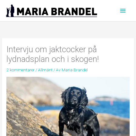
Hoppa
Huvu
till
innehåll
Intervju om jaktcocker på
lydnadsplan och i skogen!
2 kommentarer
/
Allmänt
/ Av
Maria Brandel