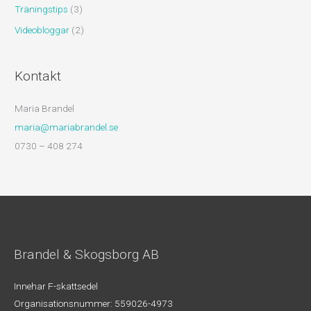
Träningstips
(3)
Videobloggar
(2)
Kontakt
Maria Brandel
maria@mariabrandel.se
0730 – 408 274
Brandel & Skogsborg AB
Innehar F-skattsedel
Organisationsnummer: 559026-4973