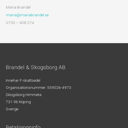
Maria Brandel
maria@mariabrandel.se
0730 – 408 274
Brandel & Skogsborg AB
Innehar F-skattsedel
Organisationsnummer: 559026-4973
Skogsborg Himmeta
731 96 Köping
Sverige
Betalningsinfo