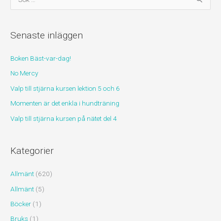
ö
k
Senaste inläggen
e
f
Boken Bäst-var-dag!
t
No Mercy
e
r
Valp till stjärna kursen lektion 5 och 6
:
Momenten är det enkla i hundträning
Valp till stjärna kursen på nätet del 4
Kategorier
Allmänt
(620)
Allmänt
(5)
Böcker
(1)
Bruks
(1)