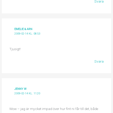
Svara
EMELIE & ARN
2009-02-14 KL. 08:53
Tjusigt!
Svara
JENNY W
2009-02-14 KL. 11:20
Wow – jag är mycket impad över hur fint ni får till det, både