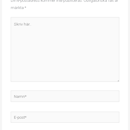
Din e-postadress kommer inte publiceras.
Obligatoriska fält är
märkta
*
Skriv
här..
Namn*
E-
post*