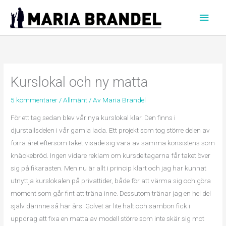
Hoppa
Huvu
till
innehåll
Kurslokal och ny matta
5 kommentarer
/
Allmänt
/ Av
Maria Brandel
För ett tag sedan blev vår nya kurslokal klar. Den finns i
djurstallsdelen i vår gamla lada. Ett projekt som tog större delen av
förra året eftersom taket visade sig vara av samma konsistens som
knäckebröd. Ingen vidare reklam om kursdeltagarna får taket över
sig på fikarasten. Men nu är allt i princip klart och jag har kunnat
utnyttja kurslokalen på privattider, både för att värma sig och göra
moment som går fint att träna inne. Dessutom tränar jag en hel del
själv därinne så här års. Golvet är lite halt och sambon fick i
uppdrag att fixa en matta av modell större som inte skär sig mot