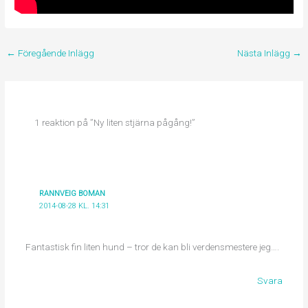
←
Föregående Inlägg
Nästa Inlägg
→
1 reaktion på ”Ny liten stjärna pågång!”
RANNVEIG BOMAN
2014-08-28 KL. 14:31
Fantastisk fin liten hund – tror de kan bli verdensmestere jeg….
Svara