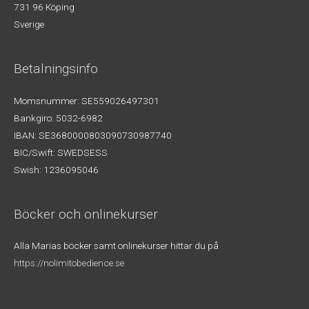
731 96 Köping
Sverige
Betalningsinfo
Momsnummer: SE559026497301
Bankgiro: 5032-6982
IBAN: SE3680000803090730987740
BIC/Swift: SWEDSESS
Swish: 1236095046
Böcker och onlinekurser
Alla Marias böcker samt onlinekurser hittar du på
https://nolimitobedience.se