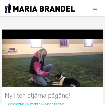
Hoppa
Huvu
till
innehåll
Ny liten stjärna pågång!
1 kommentar
/
Allmänt
/ Av
Maria Brandel