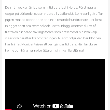
Den här veckan är jag som ni tidigare läst i Norge. Först några
dagar på sörlandet sedan vidare till västlandet. Som vanligt träffar
jag en massa spännande och inspirerande hundtränare. Det förra
inlägget är ett bra exempel och i detta inlägg kommer du att få
träffa en rutinerad tävlingsförare som presenterar sin nya valp-
visar och berättar lite om träningen. Ni som följer den här bloggen
har träffat Monica Reisen ett par gånger tidigare. Här får du se
henne och höra henne berätta om sin nya lilla stjärna!