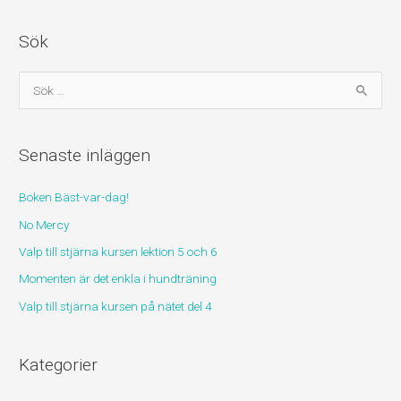
Sök
S
ö
k
Senaste inläggen
e
f
Boken Bäst-var-dag!
t
No Mercy
e
r
Valp till stjärna kursen lektion 5 och 6
:
Momenten är det enkla i hundträning
Valp till stjärna kursen på nätet del 4
Kategorier