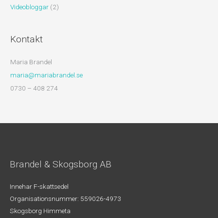
Videobloggar
(2)
Kontakt
Maria Brandel
maria@mariabrandel.se
0730 – 408 274
Brandel & Skogsborg AB
Innehar F-skattsedel
Organisationsnummer: 559026-4973
Skogsborg Himmeta