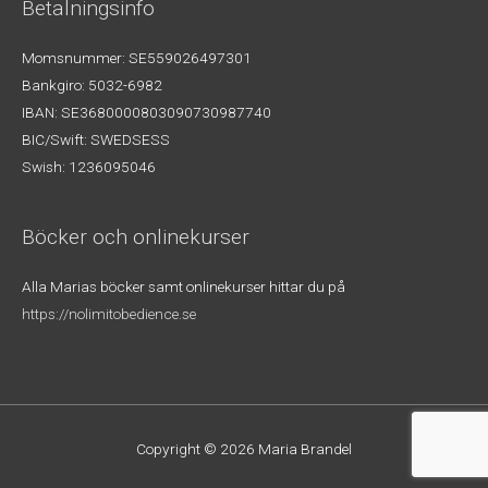
Betalningsinfo
Momsnummer: SE559026497301
Bankgiro: 5032-6982
IBAN: SE3680000803090730987740
BIC/Swift: SWEDSESS
Swish: 1236095046
Böcker och onlinekurser
Alla Marias böcker samt onlinekurser hittar du på
https://nolimitobedience.se
Copyright © 2026
Maria Brandel