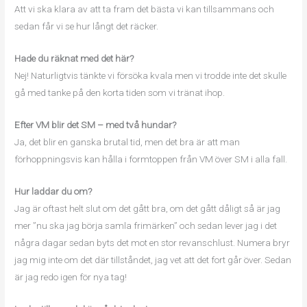
Att vi ska klara av att ta fram det bästa vi kan tillsammans och
sedan får vi se hur långt det räcker.
Hade du räknat med det här?
Nej! Naturligtvis tänkte vi försöka kvala men vi trodde inte det skulle
gå med tanke på den korta tiden som vi tränat ihop.
Efter VM blir det SM – med två hundar?
Ja, det blir en ganska brutal tid, men det bra är att man
förhoppningsvis kan hålla i formtoppen från VM över SM i alla fall.
Hur laddar du om?
Jag är oftast helt slut om det gått bra, om det gått dåligt så är jag
mer ”nu ska jag börja samla frimärken” och sedan lever jag i det
några dagar sedan byts det mot en stor revanschlust. Numera bryr
jag mig inte om det där tillståndet, jag vet att det fort går över. Sedan
är jag redo igen för nya tag!