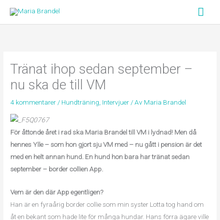
Hoppa
Huv
till
innehåll
Tränat ihop sedan september –
nu ska de till VM
4 kommentarer
/
Hundträning
,
Intervjuer
/ Av
Maria Brandel
För åttonde året i rad ska Maria Brandel till VM i lydnad! Men då
hennes Ylle – som hon gjort sju VM med – nu gått i pension är det
med en helt annan hund. En hund hon bara har tränat sedan
september – border collien App.
Vem är den där App egentligen?
Han är en fyraårig border collie som min syster Lotta tog hand om
åt en bekant som hade lite för många hundar. Hans förra ägare ville