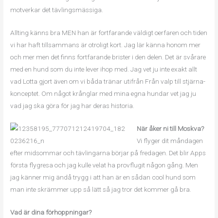
motverkar det tävlingsmässiga.
Allting känns bra MEN han är fortfarande väldigt oerfaren och tiden
vi har haft tillsammans är otroligt kort. Jag lär känna honom mer
och mer men det finns fortfarande brister i den delen. Det är svårare
med en hund som du inte lever ihop med. Jag vet ju inte exakt allt
vad Lotta gjort även om vi båda tränar utifrån Från valp till stjärna-
konceptet. Om något krånglar med mina egna hundar vet jag ju
vad jag ska göra för jag har deras historia.
När åker ni till Moskva?
Vi flyger dit måndagen
efter midsommar och tävlingarna börjar på fredagen. Det blir Apps
första flygresa och jag kulle velat ha provflugit någon gång. Men
jag känner mig ändå trygg i att han är en sådan cool hund som
man inte skrämmer upp så lätt så jag tror det kommer gå bra.
Vad är dina förhoppningar?