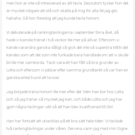
men hon är inte så intresserad av att tävla. Dessutom tycker hon det
är mycket roligare att stå och skälla på mig för alla fel jag gör,
hahaha. Så hon föreslog att jag kunde tävla honom.
Vi debuterade på rankingtävlingarna i september förra året, då
hade vi kanske tränat i två veckor lite mer på allvar. Eftersom vi
kände varandra ganska dåligt så gick det inte så superbra MEN det
kändes som att det som inte funkade bara handlade om att vi skulle
bli lite mer samkörda. Tack vara ett han fått så bra grunder av
Lotta och eftersom vi jobbar efter samma grundtänkt så var han en
ganska enkel hund att ta över.
Jag började träna honom lite mer efter det. Men han bor hos Lotta
och så jag tränar så mycket jag kan, och både Lotta och jag har
gjort några tävlingar i elit så att han blev kvalificerad till SM.
Han har fortsatt att utvecklas på ett bra sätt hela tiden. Vi tävlade
två rankingtävlingar under våren. Den ena vann jag med min Signe