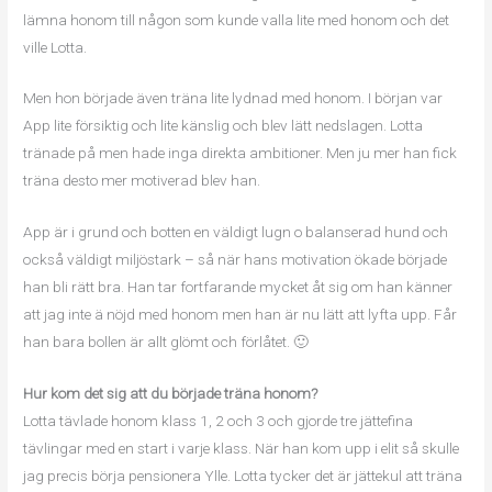
lämna honom till någon som kunde valla lite med honom och det
ville Lotta.
Men hon började även träna lite lydnad med honom. I början var
App lite försiktig och lite känslig och blev lätt nedslagen. Lotta
tränade på men hade inga direkta ambitioner. Men ju mer han fick
träna desto mer motiverad blev han.
App är i grund och botten en väldigt lugn o balanserad hund och
också väldigt miljöstark – så när hans motivation ökade började
han bli rätt bra. Han tar fortfarande mycket åt sig om han känner
att jag inte ä nöjd med honom men han är nu lätt att lyfta upp. Får
han bara bollen är allt glömt och förlåtet. 🙂
Hur kom det sig att du började träna honom?
Lotta tävlade honom klass 1, 2 och 3 och gjorde tre jättefina
tävlingar med en start i varje klass. När han kom upp i elit så skulle
jag precis börja pensionera Ylle. Lotta tycker det är jättekul att träna