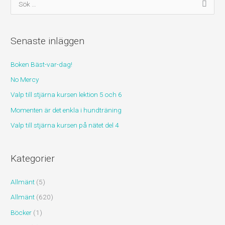
ö
k
Senaste inläggen
e
f
Boken Bäst-var-dag!
t
No Mercy
e
r
Valp till stjärna kursen lektion 5 och 6
:
Momenten är det enkla i hundträning
Valp till stjärna kursen på nätet del 4
Kategorier
Allmänt
(5)
Allmänt
(620)
Böcker
(1)