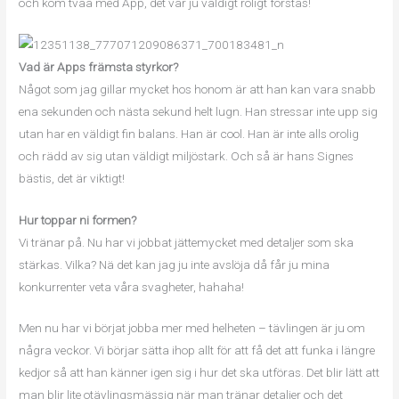
och kom tvåa med App, det var ju väldigt roligt förstås!
Vad är Apps främsta styrkor?
Något som jag gillar mycket hos honom är att han kan vara snabb
ena sekunden och nästa sekund helt lugn. Han stressar inte upp sig
utan har en väldigt fin balans. Han är cool. Han är inte alls orolig
och rädd av sig utan väldigt miljöstark. Och så är hans Signes
bästis, det är viktigt!
Hur toppar ni formen?
Vi tränar på. Nu har vi jobbat jättemycket med detaljer som ska
stärkas. Vilka? Nä det kan jag ju inte avslöja då får ju mina
konkurrenter veta våra svagheter, hahaha!
Men nu har vi börjat jobba mer med helheten – tävlingen är ju om
några veckor. Vi börjar sätta ihop allt för att få det att funka i längre
kedjor så att han känner igen sig i hur det ska utföras. Det blir lätt att
man blir lite otävlingsmässig när man tränar detaljer och det