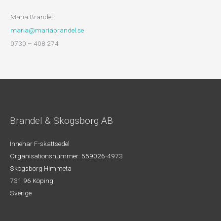
Maria Brandel
maria@mariabrandel.se
0730 – 408 274
Brandel & Skogsborg AB
Innehar F-skattsedel
Organisationsnummer: 559026-4973
Skogsborg Himmeta
731 96 Köping
Sverige