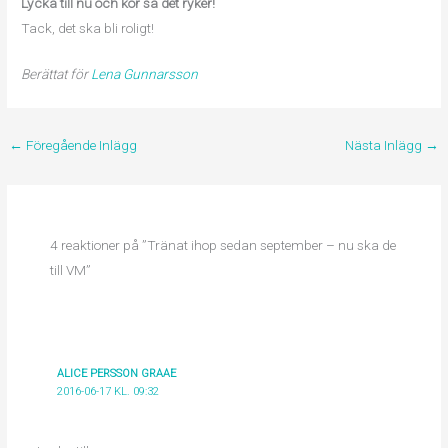
Lycka till nu och kör så det ryker!
Tack, det ska bli roligt!
Berättat för
Lena Gunnarsson
←
Föregående Inlägg
Nästa Inlägg
→
4 reaktioner på ”Tränat ihop sedan september – nu ska de
till VM”
ALICE PERSSON GRAAE
2016-06-17 KL. 09:32