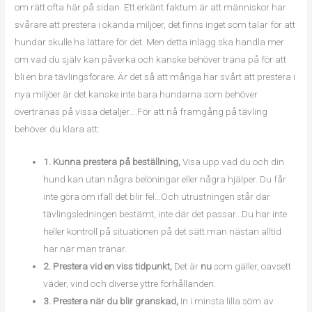
om rätt ofta här på sidan. Ett erkänt faktum är att människor har
svårare att prestera i okända miljöer, det finns inget som talar för att
hundar skulle ha lättare för det. Men detta inlägg ska handla mer
om vad du själv kan påverka och kanske behöver träna på för att
bli en bra tävlingsförare. Är det så att många har svårt att prestera i
nya miljöer är det kanske inte bara hundarna som behöver
övertränas på vissa detaljer….För att nå framgång på tävling
behöver du klara att:
1. Kunna prestera på beställning,
Visa upp vad du och din
hund kan utan några belöningar eller några hjälper. Du får
inte göra om ifall det blir fel…Och utrustningen står där
tävlingsledningen bestämt, inte där det passar…Du har inte
heller kontroll på situationen på det sätt man nästan alltid
har när man tränar.
2. Prestera vid en viss tidpunkt,
Det är
nu
som gäller, oavsett
väder, vind och diverse yttre förhållanden.
3. Prestera när du blir granskad,
In i minsta lilla söm av