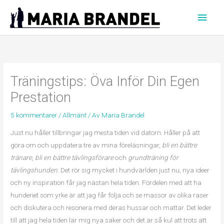
Hoppa
Huvu
till
innehåll
Träningstips: Öva Inför Din Egen
Prestation
5 kommentarer
/
Allmänt
/ Av
Maria Brandel
Just nu håller tillbringar jag mesta tiden vid datorn. Håller på att
göra om och uppdatera tre av mina föreläsningar,
bli en bättre
tränare
,
bli en bättre tävlingsförare
och
grundträning för
tävlingshunden
. Det rör sig mycket i hundvärlden just nu, nya ideer
och ny inspiration får jag nästan hela tiden. Fördelen med att ha
hunderiet som yrke är att jag får följa och se massor av olika raser
och diskutera och resonera med deras hussar och mattar. Det leder
till att jag hela tiden lär mig nya saker och det är så kul att trots att