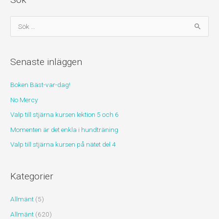
S
ö
k
Senaste inläggen
e
f
Boken Bäst-var-dag!
t
No Mercy
e
r
Valp till stjärna kursen lektion 5 och 6
:
Momenten är det enkla i hundträning
Valp till stjärna kursen på nätet del 4
Kategorier
Allmänt
(5)
Allmänt
(620)