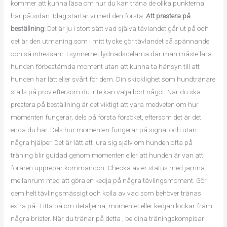
kommer att kunna läsa om hur du kan träna de olika punkterna
här på sidan. Idag startar vi med den första:
Att prestera på
beställning:
Det är ju i stort sätt vad själva tävlandet går ut på och
det är den utmaning som i mitt tycke gör tävlandet så spännande
och så intressant. I synnerhet lydnadsdelarna där man måste lära
hunden förbestämda moment utan att kunna ta hänsyn till att
hunden har lätt eller svårt för dem. Din skicklighet som hundtränare
ställs på prov eftersom du inte kan välja bort något. När du ska
prestera på beställning är det viktigt att vara medveten om hur
momenten fungerar, dels på första försöket, eftersom det är det
enda du har. Dels hur momenten fungerar på signal och utan
några hjälper. Det är lätt att lura sig själv om hunden ofta på
träning blir guidad genom momenten eller att hunden är van att
föraren upprepar kommandon. Checka av er status med jämna
mellanrum med att göra en kedja på några tävlingsmoment. Gör
dem helt tävlingsmässigt och kolla av vad som behöver tränas
extra på. Titta på om detaljerna, momentet eller kedjan lockar fram
några brister. När du tränar på detta , be dina träningskompisar