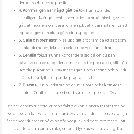
domare och kanske publik.
4. Komma igen när något gått på tok,
hur lätt är det
egentligen…Många prestationer faller på små misstag som
gått att reparera om bara föraren jobbat vidare, istället för att
tappa sugen och sluta göra sina uppgifter.
5. Sälja din prestation,
visa upp ditt program på ett sätt som
tilltalar domaren, tekniska detaljer betyder långt ifrån allt….
6. Behålla fokus,
kunna koncentrera sig på det du kan
påverka och de uppgifter som är dina i er prestation, allt från
lämplig planering av tävlingsdagen, uppvärming och hur du
står och förflyttar dig under programmet
7. Planera,
Din hundsträning givetvis men ochså din egen
träning för att vara så förbered som möjligt för att tävla.
Det här är som tur detaljer man faktiskt kan planera in i sin träning.
Det du behärskar väl kan du klara av även om du blir nervös och ju
fler gånger du tränar på ovanstående ju skickligare kommer du att
bli på att förbättra dina strategier för att lyckas väl på tävling. Du