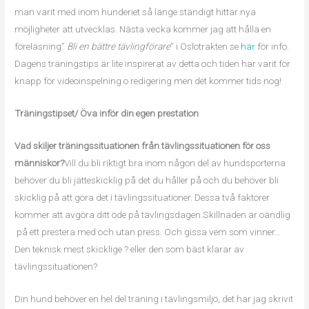
man varit med inom hunderiet så länge ständigt hittar nya
möjligheter att utvecklas. Nästa vecka kommer jag att hålla en
föreläsning”
Bli en bättre tävlingförare
” i Oslotrakten se
här
för info.
Dagens träningstips är lite inspirerat av detta och tiden har varit för
knapp för videoinspelning o redigering men det kommer tids nog!
Träningstipset/ Öva inför din egen prestation
Vad skiljer träningssituationen från tävlingssituationen för oss
människor?
Vill
du
bli riktigt bra inom någon del av hundsporterna
behöver du bli jätteskicklig på det du håller på och du behöver bli
skicklig på att göra det i tävlingssituationer. Dessa två faktorer
kommer att avgöra ditt öde på tävlingsdagen.Skillnaden är oändlig
på ett prestera med och utan press. Och gissa vem som vinner…
Den teknisk mest skicklige ? eller den som bäst klarar av
tävlingssituationen?
Din hund behöver en hel del träning i tävlingsmiljö, det har jag skrivit