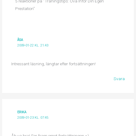
5 reaktioner på ”Träningstips: Öva Inför Din Egen
Prestation”
ÅSA
2009-01-22 KL. 21:43
Intressant läsning, längtar efter fortsättningen!
Svara
ERIKA
2009-01-23 KL. 07:45
Åh va bra! Ser fram emot fortsättningen =)