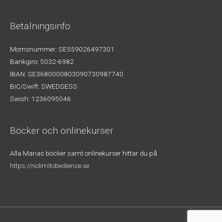
Betalningsinfo
Momsnummer: SE559026497301
Bankgiro: 5032-6982
IBAN: SE3680000803090730987740
BIC/Swift: SWEDSESS
Swish: 1236095046
Böcker och onlinekurser
Alla Marias böcker samt onlinekurser hittar du på
https://nolimitobedience.se