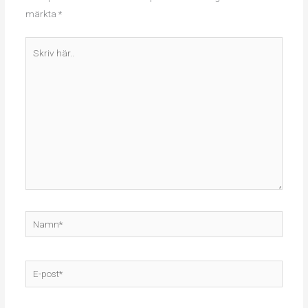
märkta
*
Skriv
här..
Namn*
E-
post*