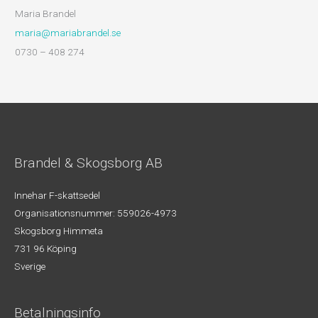
Maria Brandel
maria@mariabrandel.se
0730 – 408 274
Brandel & Skogsborg AB
Innehar F-skattsedel
Organisationsnummer: 559026-4973
Skogsborg Himmeta
731 96 Köping
Sverige
Betalningsinfo