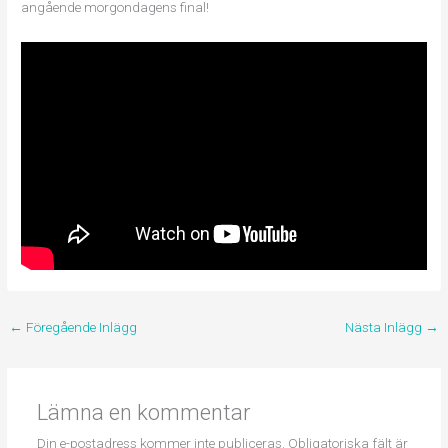
angående morgondagens final!
←
Föregående Inlägg
Nästa Inlägg
→
Lämna en kommentar
Din e-postadress kommer inte publiceras.
Obligatoriska fält är