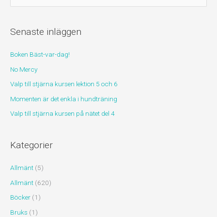
ö
k
Senaste inläggen
e
f
Boken Bäst-var-dag!
t
No Mercy
e
r
Valp till stjärna kursen lektion 5 och 6
:
Momenten är det enkla i hundträning
Valp till stjärna kursen på nätet del 4
Kategorier
Allmänt
(5)
Allmänt
(620)
Böcker
(1)
Bruks
(1)