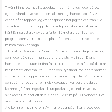
Tyvärr hinns det med lite uppdateringar när fokus ligger på det
egna tävlandet! Det verkar som allt konstigt händer oss på VM-
denna gång tappade jag vittringspinnen när jag tog den från Ylle,
flyttade en fot och tog upp den…klantigt kanske men det har aldrig
hänt förr så det gick av bara farten. I övrigt gjorde Ylle ett ok
program som väl räckt till en plats i finalen. Surt sa räven är det
minsta man kan säga….
Till final för Sverige kom Nina och Super som vann dagens tävling
och ligger på en sammanlagd andra plats. Malin och Diana
hamnade straxt utanför finalfältet. Helt klart är detta året då det står
helt klart att länderna ute i Europa och Ryssland inte längre närmar
sig- de har nått toppen- oerhört glädjande för sporten. Ännu mer kul
och spännande var att en indisk delegation var på plats då de
kommer gå från engelska till europeiska regler i Indien.De blev
skickade till mig för att de ville ha en DVD film på FCI lydnaden. Det
är vi glada och stolta över!
Återkommer med mer om VM men bjuder på en liten videoblogg