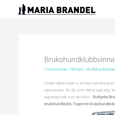
Hoppa
till
innehåll
Brukshundklubbvinna
1 kommentar
/
Allmänt
/ Av
Maria Brande
Under våren hade vi en liten utlottning av
stjärna kurs. Av de som skrivit upp sig i 
signerad bok och det blev –
Botkyrka Br
brukshundklubb, Fagersta brukshundklub