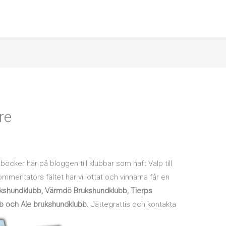
re
l
 böcker här på bloggen till klubbar som haft Valp till
kommentators fältet har vi lottat och vinnarna får en
ukshundklubb, Värmdö
Brukshundklubb, Tierps
b och Ale brukshundklubb.
Jättegrattis och kontakta