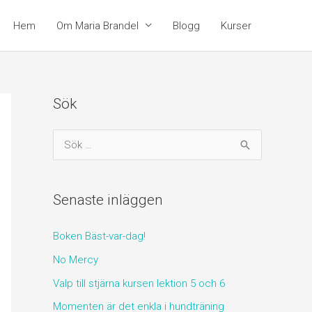
Hem
Om Maria Brandel
Blogg
Kurser
Sök
S
ö
k
Senaste inläggen
e
f
Boken Bäst-var-dag!
t
No Mercy
e
Valp till stjärna kursen lektion 5 och 6
r
:
Momenten är det enkla i hundträning