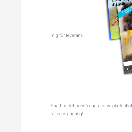
mig för leverans .
Snart är det ochså dags för valpkullsutl
stjärnor pågång!