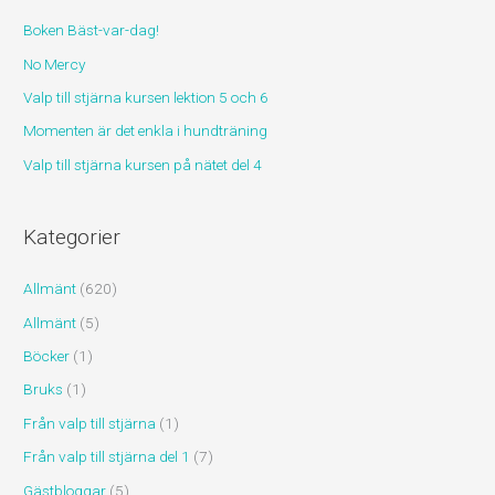
f
Boken Bäst-var-dag!
t
No Mercy
e
r
Valp till stjärna kursen lektion 5 och 6
:
Momenten är det enkla i hundträning
Valp till stjärna kursen på nätet del 4
Kategorier
Allmänt
(620)
Allmänt
(5)
Böcker
(1)
Bruks
(1)
Från valp till stjärna
(1)
Från valp till stjärna del 1
(7)
Gästbloggar
(5)