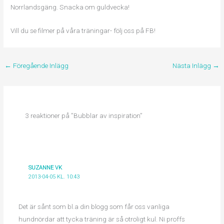
Norrlandsgäng. Snacka om guldvecka!
Vill du se filmer på våra träningar- följ oss på FB!
←
Föregående Inlägg
Nästa Inlägg
→
3 reaktioner på ”Bubblar av inspiration”
SUZANNE VK
2013-04-05 KL. 10:43
Det är sånt som bl.a din blogg som får oss vanliga
hundnördar att tycka träning är så otroligt kul. Ni proffs