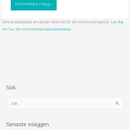
Denna webbplats använder Akismet för att minska skräppost.
Lär dig
om hur din kommentarsdata bearbetas
.
Sök
S
ö
k
Senaste inläggen
e