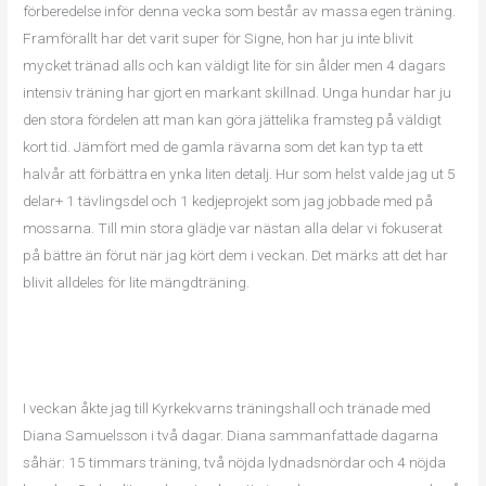
förberedelse inför denna vecka som består av massa egen träning.
Framförallt har det varit super för Signe, hon har ju inte blivit
mycket tränad alls och kan väldigt lite för sin ålder men 4 dagars
intensiv träning har gjort en markant skillnad. Unga hundar har ju
den stora fördelen att man kan göra jättelika framsteg på väldigt
kort tid. Jämfört med de gamla rävarna som det kan typ ta ett
halvår att förbättra en ynka liten detalj. Hur som helst valde jag ut 5
delar+ 1 tävlingsdel och 1 kedjeprojekt som jag jobbade med på
mossarna. Till min stora glädje var nästan alla delar vi fokuserat
på bättre än förut när jag kört dem i veckan. Det märks att det har
blivit alldeles för lite mängdträning.
I veckan åkte jag till Kyrkekvarns träningshall och tränade med
Diana Samuelsson i två dagar. Diana sammanfattade dagarna
såhär: 15 timmars träning, två nöjda lydnadsnördar och 4 nöjda