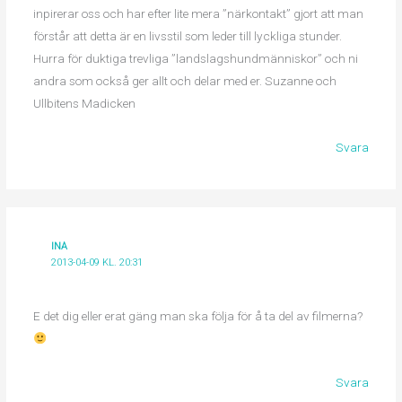
inpirerar oss och har efter lite mera ”närkontakt” gjort att man
förstår att detta är en livsstil som leder till lyckliga stunder.
Hurra för duktiga trevliga ”landslagshundmänniskor” och ni
andra som också ger allt och delar med er. Suzanne och
Ullbitens Madicken
Svara
INA
2013-04-09 KL. 20:31
E det dig eller erat gäng man ska följa för å ta del av filmerna?
Svara