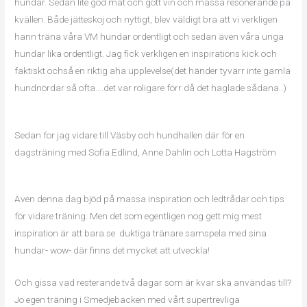
hundar. Sedan lite god mat och gott vin och massa resonerande på
kvällen. Både jätteskoj och nyttigt, blev väldigt bra att vi verkligen
hann träna våra VM hundar ordentligt och sedan även våra unga
hundar lika ordentligt. Jag fick verkligen en inspirations kick och
faktiskt ochså en riktig aha upplevelse(det händer tyvärr inte gamla
hundnördar så ofta….det var roligare förr då det haglade sådana..)
Sedan for jag vidare till Väsby och hundhallen där för en
dagsträning med Sofia Edlind, Anne Dahlin och Lotta Hagström
Även denna dag bjöd på massa inspiration och ledtrådar och tips
för vidare träning. Men det som egentligen nog gett mig mest
inspiration är att bara se duktiga tränare samspela med sina
hundar- wow- där finns det mycket att utveckla!
Och gissa vad resterande två dagar som är kvar ska användas till?
Jo egen träning i Smedjebacken med vårt supertrevliga