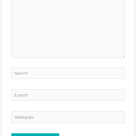
här..
Namn*
E-
post*
Webbplats