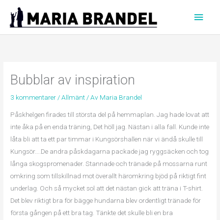
Hoppa
Huvu
till
innehåll
Bubblar av inspiration
3 kommentarer
/
Allmänt
/ Av
Maria Brandel
Påskhelgen firades till största del på hemmaplan. Jag hade lovat att
inte åka på en enda träning, Det höll jag. Nästan i alla fall. Kunde inte
låta bli att ta ett par timmar i Kungsörshallen när vi ändå skulle till
Kungsör….De andra påskdagarna packade jag ryggsäcken och tog
långa skogspromenader. Stannade och tränade på mossarna runt
omkring som tillskillnad mot överallt häromkring bjöd på riktigt fint
underlag. Och så mycket sol att det nästan gick att träna i T-shirt.
Det blev riktigt bra för bägge hundarna blev ordentligt tränade för
första gången på ett bra tag. Tänkte det skulle bli en bra