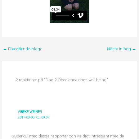
←
Föregående Inlägg
Nästa Inlägg
→
2 reaktioner på ”Dag 2 Obedience dogs well being”
VIBEKE WEINER
2017-08-05 KL. 09:07
Superkul med dessa rapporter och väldigt intressant med de