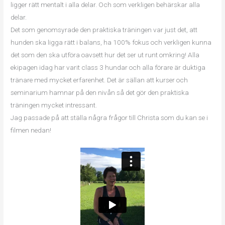
ligger rätt mentalt i alla delar. Och som verkligen behärskar alla
delar.
Det som genomsyrade den praktiska träningen var just det, att
hunden ska ligga rätt i balans, ha 100% fokus och verkligen kunna
det som den ska utföra oavsett hur det ser ut runt omkring! Alla
ekipagen idag har varit class 3 hundar och alla förare är duktiga
tränare med mycket erfarenhet. Det är sällan att kurser och
seminarium hamnar på den nivån så det gör den praktiska
träningen mycket intressant.
Jag passade på att ställa några frågor till Christa som du kan se i
filmen nedan!