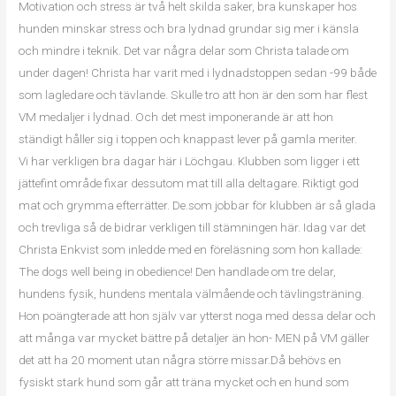
Motivation och stress är två helt skilda saker, bra kunskaper hos
hunden minskar stress och bra lydnad grundar sig mer i känsla
och mindre i teknik. Det var några delar som Christa talade om
under dagen! Christa har varit med i lydnadstoppen sedan -99 både
som lagledare och tävlande. Skulle tro att hon är den som har flest
VM medaljer i lydnad. Och det mest imponerande är att hon
ständigt håller sig i toppen och knappast lever på gamla meriter.
Vi har verkligen bra dagar här i Löchgau. Klubben som ligger i ett
jättefint område fixar dessutom mat till alla deltagare. Riktigt god
mat och grymma efterrätter. De.som jobbar för klubben är så glada
och trevliga så de bidrar verkligen till stämningen här. Idag var det
Christa Enkvist som inledde med en föreläsning som hon kallade:
The dogs well being in obedience! Den handlade om tre delar,
hundens fysik, hundens mentala välmående och tävlingsträning.
Hon poängterade att hon själv var ytterst noga med dessa delar och
att många var mycket bättre på detaljer än hon- MEN på VM gäller
det att ha 20 moment utan några större missar.Då behövs en
fysiskt stark hund som går att träna mycket och en hund som