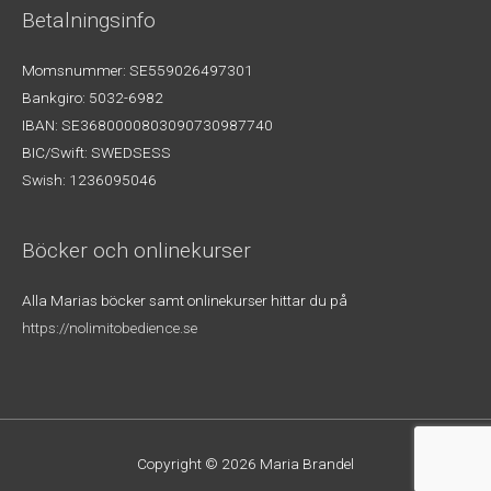
Betalningsinfo
Momsnummer: SE559026497301
Bankgiro: 5032-6982
IBAN: SE3680000803090730987740
BIC/Swift: SWEDSESS
Swish: 1236095046
Böcker och onlinekurser
Alla Marias böcker samt onlinekurser hittar du på
https://nolimitobedience.se
Copyright © 2026
Maria Brandel