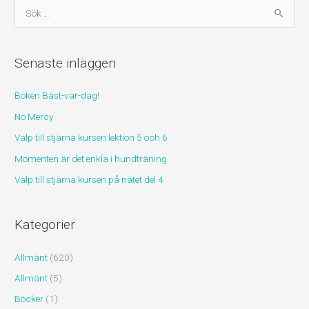
S
ö
k
Senaste inläggen
e
f
Boken Bäst-var-dag!
t
No Mercy
e
r
Valp till stjärna kursen lektion 5 och 6
:
Momenten är det enkla i hundträning
Valp till stjärna kursen på nätet del 4
Kategorier
Allmänt
(620)
Allmänt
(5)
Böcker
(1)