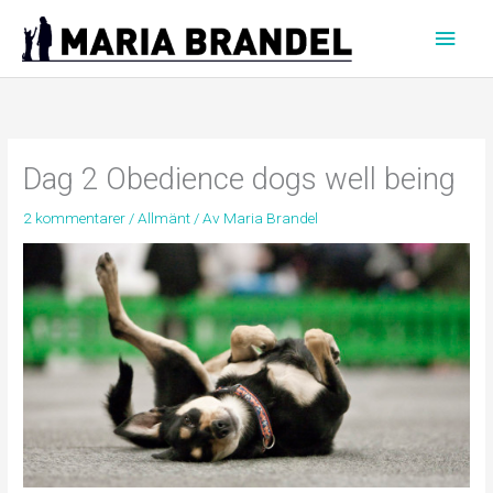
Hoppa
Huvu
till
innehåll
Dag 2 Obedience dogs well being
2 kommentarer
/
Allmänt
/ Av
Maria Brandel