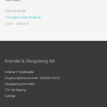
Maria Brandel
maria@mariabrandel.se
0730 – 408 274
Brandel & Skogsborg AB
Innehar F-skattsedel
Organisationsnummer: 559026-4973
Skogsborg Himmeta
731 96 Köping
Sverige