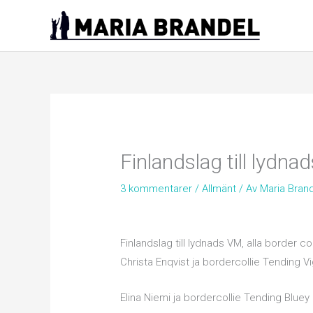
Hoppa
till
innehåll
Finlandslag till lydn
3 kommentarer
/
Allmänt
/ Av
Maria Bran
Finlandslag till lydnads VM, alla border co
Christa Enqvist ja bordercollie Tending V
Elina Niemi ja bordercollie Tending Bluey