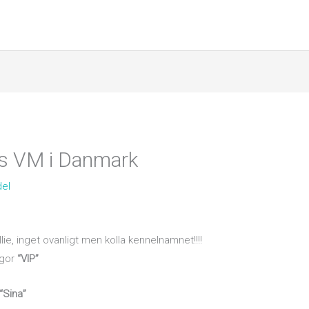
ads VM i Danmark
del
llie, inget ovanligt men kolla kennelnamnet!!!!
igor
“VIP”
“Sina”