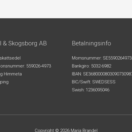
l & Skogsborg AB
Betalningsinfo
-skattsedel
Momsnummer: SE5590264973
tionsnummer: 559026-4973
Bankgiro: 5032-6982
g Himmeta
IBAN: SE368000080309073098
ping
BIC/Swift: SWEDSESS
Swish: 1236095046
Copyright © 2026
Maria Brandel