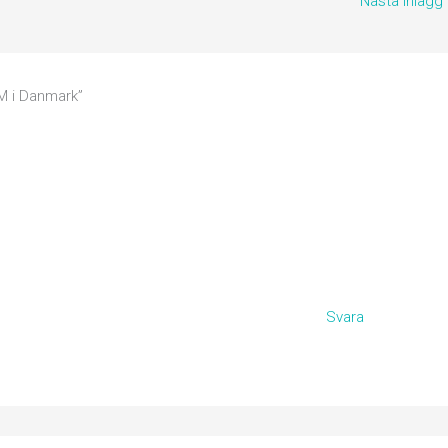
Nästa Inlägg
VM i Danmark”
Svara