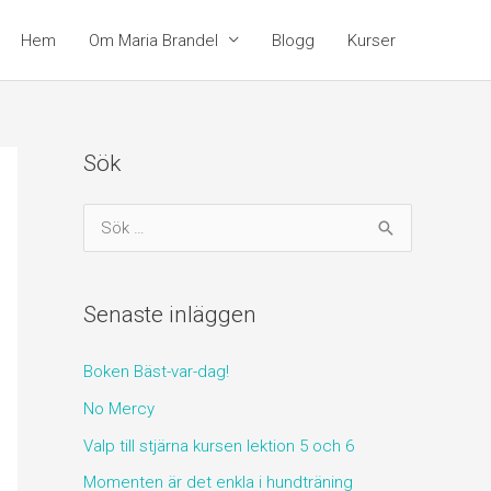
Hem
Om Maria Brandel
Blogg
Kurser
Sök
S
ö
k
Senaste inläggen
e
f
Boken Bäst-var-dag!
t
No Mercy
e
Valp till stjärna kursen lektion 5 och 6
r
:
Momenten är det enkla i hundträning