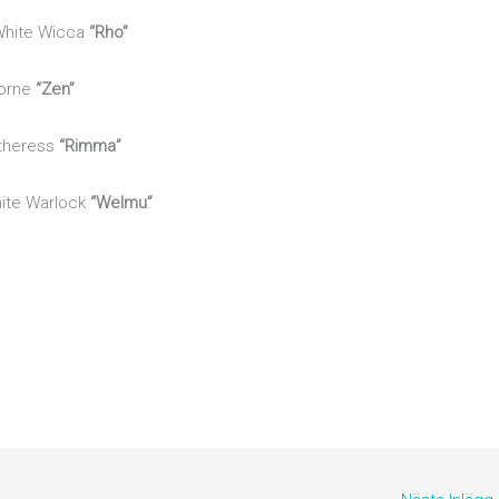
 White Wicca
“Rho”
borne
“Zen”
ntheress
“Rimma”
hite Warlock
“Welmu”