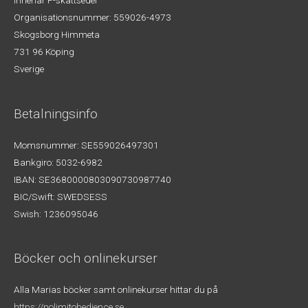
Innehar F-skattsedel
Organisationsnummer: 559026-4973
Skogsborg Himmeta
731 96 Köping
Sverige
Betalningsinfo
Momsnummer: SE559026497301
Bankgiro: 5032-6982
IBAN: SE3680000803090730987740
BIC/Swift: SWEDSESS
Swish: 1236095046
Böcker och onlinekurser
Alla Marias böcker samt onlinekurser hittar du på
https://nolimitobedience.se