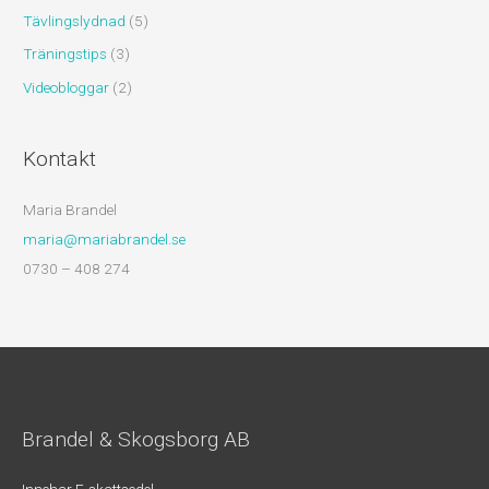
Tävlingslydnad
(5)
Träningstips
(3)
Videobloggar
(2)
Kontakt
Maria Brandel
maria@mariabrandel.se
0730 – 408 274
Brandel & Skogsborg AB