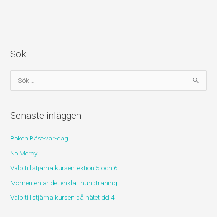
Sök
S
ö
k
Senaste inläggen
e
f
Boken Bäst-var-dag!
t
No Mercy
e
r
Valp till stjärna kursen lektion 5 och 6
:
Momenten är det enkla i hundträning
Valp till stjärna kursen på nätet del 4