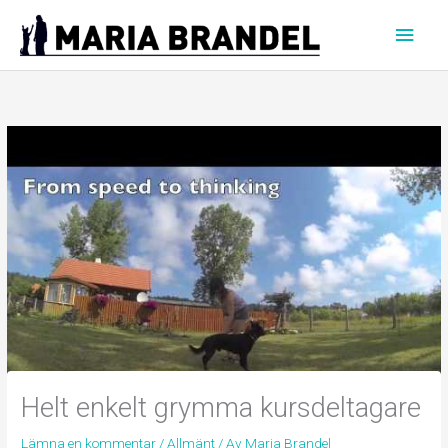
Hoppa
Huvu
till
innehåll
Helt enkelt grymma kursdeltagare
Lämna en kommentar
/
Allmänt
/ Av
Maria Brandel