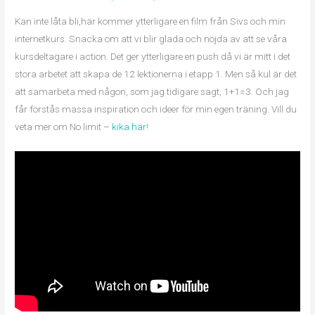
Kan inte låta bli,här kommer ytterligare en film från Sivs och min
internetkurs. Snacka om att vi blir glada och nöjda av att se våra
kursdeltagare i action. Det ger ytterligare en push då vi är mitt i det
stora arbetet att skapa de 12 lektionerna i etapp 1. Men så kul är det
att samarbeta med någon, som jag tidigare sagt, 1+1=3. Och jag
får förstås massa inspiration och ideer för min egen träning. Vill du
veta mer om No limit –
kika här
!