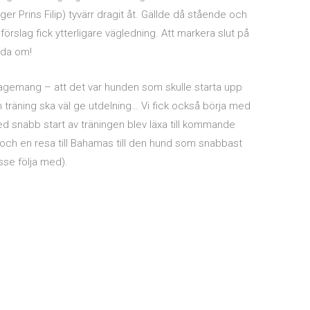
äger Prins Filip) tyvärr dragit åt. Gällde då stående och
örslag fick ytterligare vägledning. Att markera slut på
nda om!
agemang – att det var hunden som skulle starta upp
en träning ska väl ge utdelning… Vi fick också börja med
 snabb start av träningen blev läxa till kommande
g och en resa till Bahamas till den hund som snabbast
sse följa med).