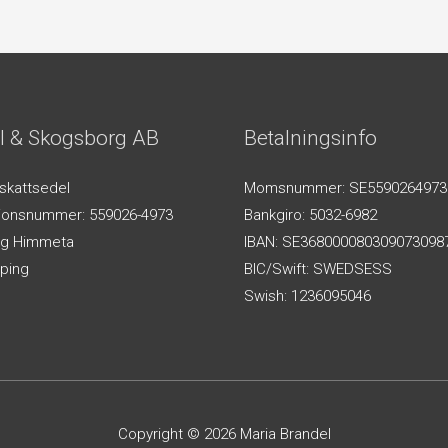
l & Skogsborg AB
Betalningsinfo
-skattsedel
Momsnummer: SE5590264973
tionsnummer: 559026-4973
Bankgiro: 5032-6982
g Himmeta
IBAN: SE368000080309073098
ping
BIC/Swift: SWEDSESS
Swish: 1236095046
Copyright © 2026
Maria Brandel