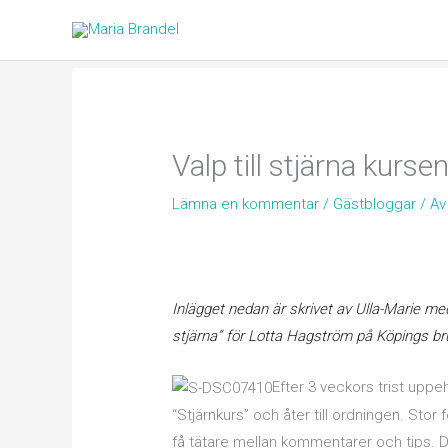
Hoppa
till
innehåll
Valp till stjärna kurse
Lämna en kommentar
/
Gästbloggar
/ A
Inlägget nedan är skrivet av Ulla-Marie med 
stjärna” för Lotta Hagström på Köpings b
Efter 3 veckors trist uppehå
“Stjärnkurs” och åter till ordningen. Stor f
få tätare mellan kommentarer och tips. D