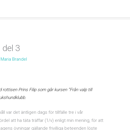
n del 3
v
Maria Brandel
rottisen Prins Filip som går kursen ”Från valp till
rukshundklubb.
ll var det äntligen dags för tillfälle tre i vår
ördel att ha täta träffar (1/v) enligt min mening, för att
agens övningar gällande frivilliga beteenden löste