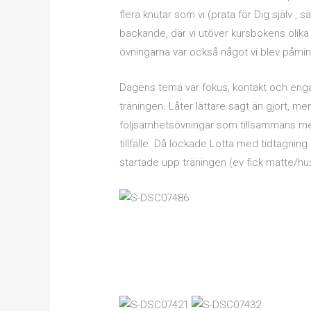
flera knutar som vi (prata för Dig själv , s
backande, där vi utöver kursbokens olika f
övningarna var också något vi blev påmi
Dagens tema var fokus, kontakt och eng
träningen. Låter lättare sagt än gjort, m
följsamhetsövningar som tillsammans med
tillfälle. Då lockade Lotta med tidtagnin
startade upp träningen (ev fick matte/hu