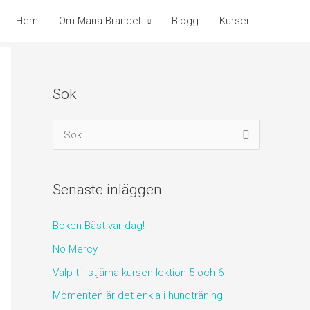
Hem
Om Maria Brandel
Blogg
Kurser
Sök
S
ö
k
Senaste inläggen
e
f
Boken Bäst-var-dag!
t
No Mercy
e
Valp till stjärna kursen lektion 5 och 6
r
:
Momenten är det enkla i hundträning