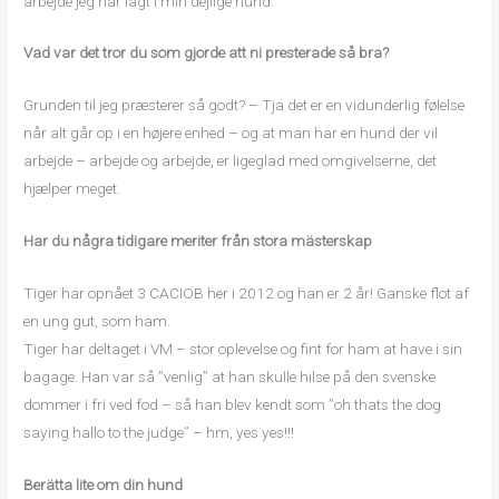
arbejde jeg har lagt i min dejlige hund.
Vad var det tror du som gjorde att ni presterade så bra?
Grunden til jeg præsterer så godt? – Tja det er en vidunderlig følelse
når alt går op i en højere enhed – og at man har en hund der vil
arbejde – arbejde og arbejde, er ligeglad med omgivelserne, det
hjælper meget.
Har du några tidigare meriter från stora mästerskap
Tiger har opnået 3 CACIOB her i 2012 og han er 2 år! Ganske flot af
en ung gut, som ham.
Tiger har deltaget i VM – stor oplevelse og fint for ham at have i sin
bagage. Han var så ”venlig” at han skulle hilse på den svenske
dommer i fri ved fod – så han blev kendt som ”oh thats the dog
saying hallo to the judge” – hm, yes yes!!!
Berätta lite om din hund