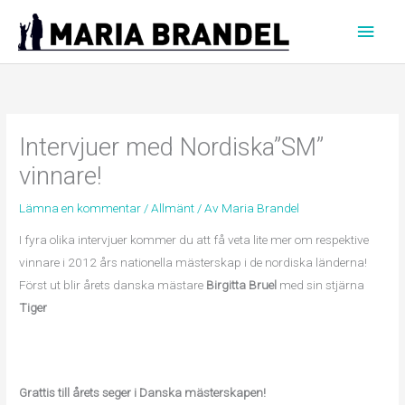
Hoppa
Huvu
till
innehåll
Intervjuer med Nordiska”SM”
vinnare!
Lämna en kommentar
/
Allmänt
/ Av
Maria Brandel
I fyra olika intervjuer kommer du att få veta lite mer om respektive
vinnare i 2012 års nationella mästerskap i de nordiska länderna!
Först ut blir årets danska mästare
Birgitta Bruel
med sin stjärna
Tiger
Grattis till årets seger i Danska mästerskapen!