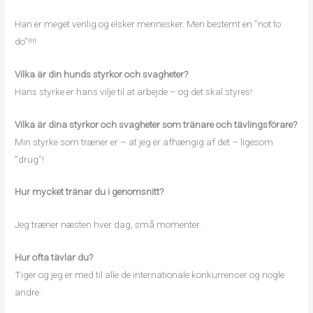
Han er meget venlig og elsker mennesker. Men bestemt en ”not to
do”!!!!
Vilka är din hunds styrkor och svagheter?
Hans styrke er hans vilje til at arbejde – og det skal styres!
Vilka är dina styrkor och svagheter som tränare och tävlingsförare?
Min styrke som træner er – at jeg er afhængig af det – ligesom
”drug”!
Hur mycket tränar du i genomsnitt?
Jeg træner næsten hver dag, små momenter.
Hur ofta tävlar du?
Tiger og jeg er med til alle de internationale konkurrencer og nogle
andre.