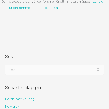
Denna webbplats använder Akismet för att minska skräppost.
Lär dig
om hur din kommentarsdata bearbetas
.
Sök
S
ö
k
Senaste inläggen
e
f
Boken Bäst-var-dag!
t
No Mercy
e