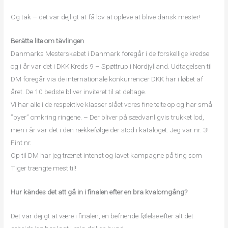
Og tak – det var dejligt at få lov at opleve at blive dansk mester!
Berätta lite om tävlingen
Danmarks Mesterskabet i Danmark foregår i de forskellige kredse
og i år var det i DKK Kreds 9 – Spøttrup i Nordjylland. Udtagelsen til
DM foregår via de internationale konkurrencer DKK har i løbet af
året. De 10 bedste bliver inviteret til at deltage.
Vi har alle i de respektive klasser slået vores fine telte op og har små
”byer” omkring ringene. – Der bliver på sædvanligvis trukket lod,
men i år var det i den rækkefølge der stod i kataloget. Jeg var nr. 3!
Fint nr.
Op til DM har jeg trænet intenst og lavet kampagne på ting som
Tiger trængte mest til!
Hur kändes det att gå in i finalen efter en bra kvalomgång?
Det var dejigt at være i finalen, en befriende følelse efter alt det