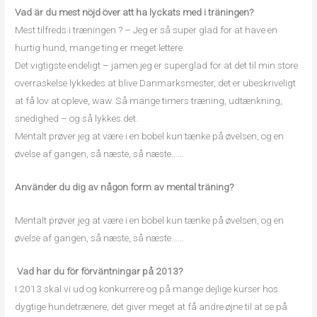
Vad är du mest nöjd över att ha lyckats med i träningen?
Mest tilfreds i træningen ? – Jeg er så super glad for at have en
hurtig hund, mange ting er meget lettere.
Det vigtigste endeligt – jamen jeg er superglad for at det til min store
overraskelse lykkedes at blive Danmarksmester, det er ubeskriveligt
at få lov at opleve, waw. Så mange timers træning, udtænkning,
snedighed – og så lykkes det.
Mentalt prøver jeg at være i en bobel kun tænke på øvelsen, og en
øvelse af gangen, så næste, så næste……
Använder du dig av någon form av mental träning?
Mentalt prøver jeg at være i en bobel kun tænke på øvelsen, og en
øvelse af gangen, så næste, så næste……
Vad har du för förväntningar på 2013?
I 2013 skal vi ud og konkurrere og på mange dejlige kurser hos
dygtige hundetrænere, det giver meget at få andre øjne til at se på