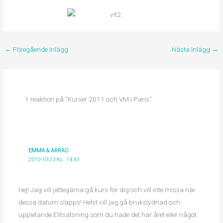
←
Föregående Inlägg
Nästa Inlägg
→
1 reaktion på ”Kurser 2011 och VM i Paris”
EMMA & ARRAC
2010-10-23 KL. 14:43
Hej! Jag vill jättegärna gå kurs för dig och vill inte missa när
dessa datum släpps! Helst vill jag gå brukslydnad och
uppletande Elitsatsning som du hade det här året eller något