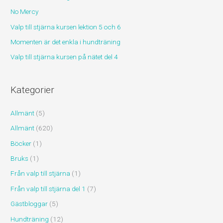
No Mercy
e
r
Valp till stjärna kursen lektion 5 och 6
:
Momenten är det enkla i hundträning
Valp till stjärna kursen på nätet del 4
Kategorier
Allmänt
(5)
Allmänt
(620)
Böcker
(1)
Bruks
(1)
Från valp till stjärna
(1)
Från valp till stjärna del 1
(7)
Gästbloggar
(5)
Hundträning
(12)