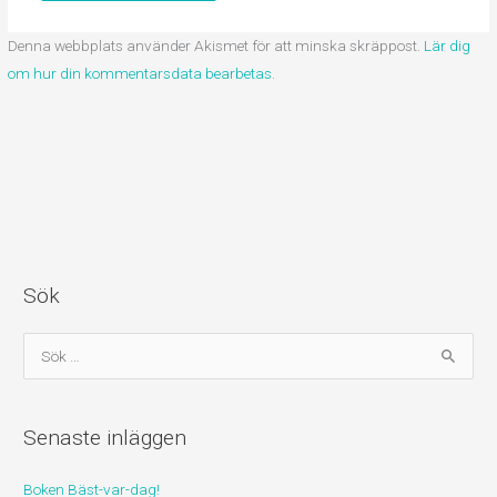
Denna webbplats använder Akismet för att minska skräppost.
Lär dig
om hur din kommentarsdata bearbetas
.
Sök
S
ö
k
Senaste inläggen
e
f
Boken Bäst-var-dag!
t