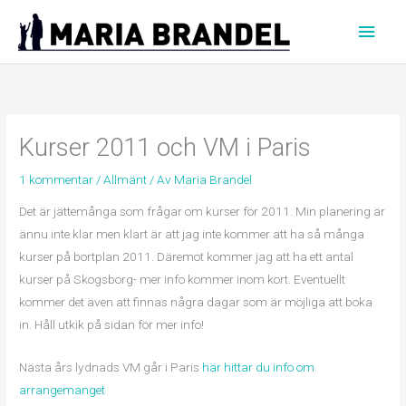
Hoppa
Huvu
till
innehåll
Kurser 2011 och VM i Paris
1 kommentar
/
Allmänt
/ Av
Maria Brandel
Det är jättemånga som frågar om kurser för 2011. Min planering är
ännu inte klar men klart är att jag inte kommer att ha så många
kurser på bortplan 2011. Däremot kommer jag att ha ett antal
kurser på Skogsborg- mer info kommer inom kort. Eventuellt
kommer det även att finnas några dagar som är möjliga att boka
in. Håll utkik på sidan för mer info!
Nästa års lydnads VM går i Paris
här hittar du info om
arrangemanget