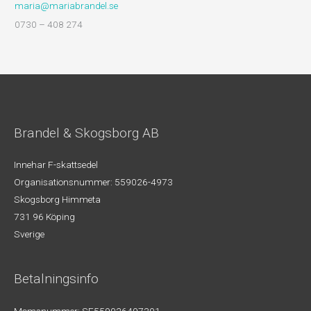
maria@mariabrandel.se
0730 – 408 274
Brandel & Skogsborg AB
Innehar F-skattsedel
Organisationsnummer: 559026-4973
Skogsborg Himmeta
731 96 Köping
Sverige
Betalningsinfo
Momsnummer: SE559026497301