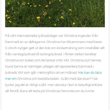
På vårt internationella lydnadsläger var Christina Ingerslev från
Danmark en av deltagarna. Christina har tillsammans med Karen
S Ulrich nyligen gett ut den bok om klickerträning som innehåller allt
från vardagslydnad till tävlingslydnad. I filmen nedan berättar
Christina om boken och lite tankar inför VM. Christina och hennes
hund Senna är nämligen uttagen att representera Danmark i
lydnads VM som går i Helsingfors om en månad.
Här kan du läsa
mer om
Christina och beställa boken. Svårt med danskan? I tal
tycker jag det är riktigt svårt men danska i text är betydligt enklare
att förstå. Bara att testa på Christinas hemsida om du tvivlar.