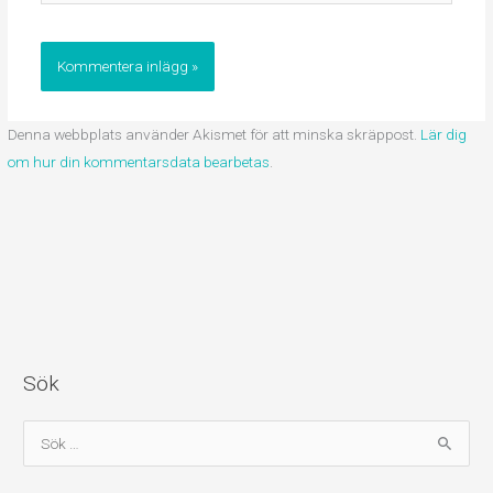
Denna webbplats använder Akismet för att minska skräppost.
Lär dig
om hur din kommentarsdata bearbetas
.
Sök
S
ö
k