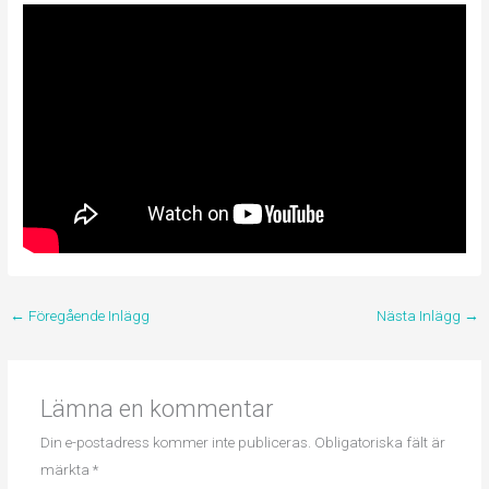
←
Föregående Inlägg
Nästa Inlägg
→
Lämna en kommentar
Din e-postadress kommer inte publiceras.
Obligatoriska fält är
märkta
*