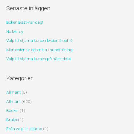
Senaste inläggen
e
f
Boken Bäst-var-dag!
t
No Mercy
e
r
Valp till stjärna kursen lektion 5 och 6
:
Momenten är det enkla i hundträning
Valp till stjärna kursen på nätet del 4
Kategorier
Allmänt
(5)
Allmänt
(620)
Böcker
(1)
Bruks
(1)
Från valp till stjärna
(1)