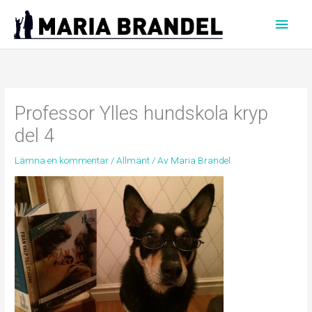
Hoppa
Huvu
till
innehåll
Professor Ylles hundskola kryp
del 4
Lämna en kommentar
/
Allmänt
/ Av
Maria Brandel