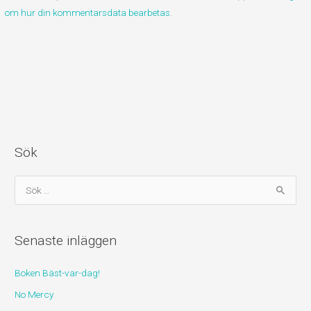
om hur din kommentarsdata bearbetas
.
Sök
S
ö
k
Senaste inläggen
e
f
Boken Bäst-var-dag!
t
No Mercy
e