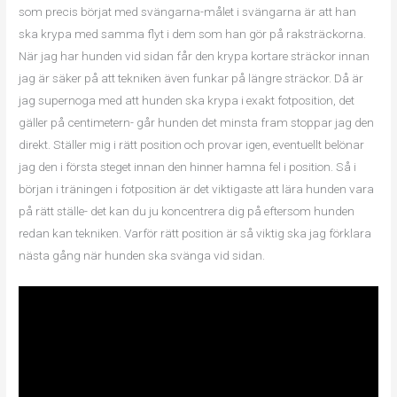
som precis börjat med svängarna-målet i svängarna är att han
ska krypa med samma flyt i dem som han gör på raksträckorna.
När jag har hunden vid sidan får den krypa kortare sträckor innan
jag är säker på att tekniken även funkar på längre sträckor. Då är
jag supernoga med att hunden ska krypa i exakt fotposition, det
gäller på centimetern- går hunden det minsta fram stoppar jag den
direkt. Ställer mig i rätt position och provar igen, eventuellt belönar
jag den i första steget innan den hinner hamna fel i position. Så i
början i träningen i fotposition är det viktigaste att lära hunden vara
på rätt ställe- det kan du ju koncentrera dig på eftersom hunden
redan kan tekniken. Varför rätt position är så viktig ska jag förklara
nästa gång när hunden ska svänga vid sidan.