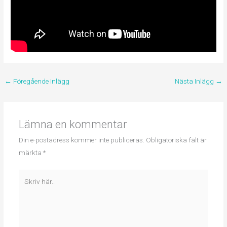
←
Föregående Inlägg
Nästa Inlägg
→
Lämna en kommentar
Din e-postadress kommer inte publiceras.
Obligatoriska fält är
märkta
*
Skriv
här..