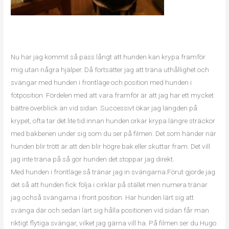
Nu har jag kommit så pass långt att hunden kan krypa framför
mig utan några hjälper. Då fortsätter jag att träna uthållighet och
svängar med hunden i frontläge och position med hunden i
fotposition. Fördelen med att vara framför är att jag har ett mycket
bättre överblick än vid sidan. Successivt ökar jag längden på
krypet, ofta tar det lite tid innan hunden orkar krypa längre sträckor
med bakbenen under sig som du ser på filmen. Det som händer när
hunden blir trött är att den blir högre bak eller skuttar fram. Det vill
jag inte träna på så gör hunden det stoppar jag direkt.
Med hunden i frontläge så tränar jag in svängarna.Förut gjorde jag
det så att hunden fick följa i cirklar på stället men numera tränar
jag ochså svängarna i front position. Har hunden lärt sig att
svänga där och sedan lärt sig hålla positionen vid sidan får man
riktigt flytiga svängar, vilket jag gärna vill ha. På filmen ser du Hugo