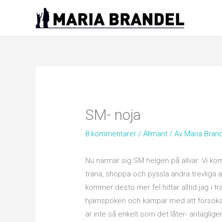
Hoppa
till
innehåll
SM- noja
8 kommentarer
/
Allmänt
/ Av
Maria Bran
Nu närmar sig SM helgen på allvar. Vi kom
träna, shoppa och pyssla andra trevliga a
kommer desto mer fel hittar alltid jag i t
hjärnspöken och kämpar med att försöka
är inte så enkelt som det låter- antaglig