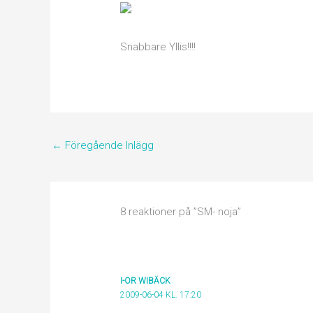
Snabbare Yllis!!!!
←
Föregående Inlägg
8 reaktioner på ”SM- noja”
I-OR WIBÄCK
2009-06-04 KL. 17:20