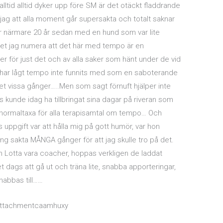
lltid alltid dyker upp före SM är det otäckt fladdrande
 jag att alla moment går supersakta och totalt saknar
för närmare 20 år sedan med en hund som var lite
t jag numera att det här med tempo är en
der för just det och av alla saker som hänt under de vid
å har lågt tempo inte funnits med som en saboterande
l det vissa gånger…..Men som sagt förnuft hjälper inte
kunde idag ha tillbringat sina dagar på riveran som
 normaltaxa för alla terapisamtal om tempo… Och
ppgift var att hålla mig på gott humör, var hon
ng sakta MÅNGA gånger för att jag skulle tro på det.
 Lotta vara coacher, hoppas verkligen de laddat
t dags att gå ut och träna lite, snabba apporteringar,
snabbas till……