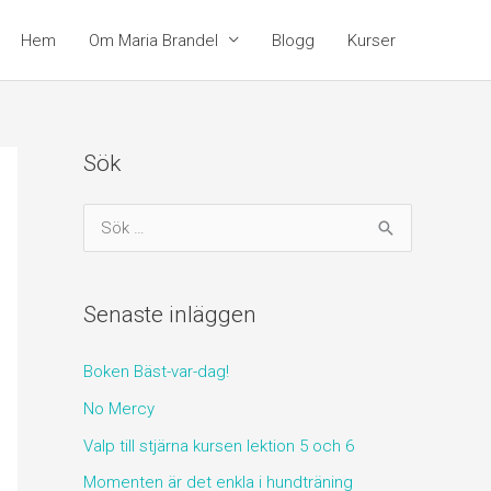
Hem
Om Maria Brandel
Blogg
Kurser
Sök
S
ö
k
Senaste inläggen
e
f
Boken Bäst-var-dag!
t
No Mercy
e
Valp till stjärna kursen lektion 5 och 6
r
:
Momenten är det enkla i hundträning