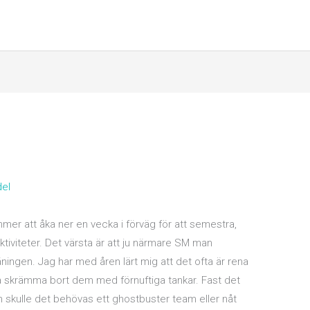
del
mer att åka ner en vecka i förväg för att semestra,
ktiviteter. Det värsta är att ju närmare SM man
räningen. Jag har med åren lärt mig att det ofta är rena
 skrämma bort dem med förnuftiga tankar. Fast det
en skulle det behövas ett ghostbuster team eller nåt