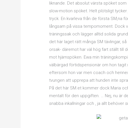
liknande. Det absolut värsta spöket som a
slow-motion spöket. Helt plötsligt tycker
tryck. En kvarleva från de första SM,na 
långsam på vissa tempomoment. Dock ve
träningssak och lägger alltid solida grun
det här laget rätt många SM tävlingar, s
orsak- däremot har väl hög fart ställt til
mot hjärnspöken. Ewa min träningskompis 
välbärgad förtidspensionär om hon tagit
eftersom hon var men coach och hennes u
tvungen att upprepa att hunden inte spra
På det här SM.et kommer dock Maria och
mentalt för den uppgiften. … Nej, nu är de
snabba inkallningar och , ja allt behöver 