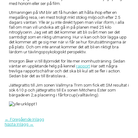
med honom eller ser på film.
Utmaningen på VM blir att få hunden att hålla ihop efter en
megalång resa, i en mest troligt mkt stökig miljö och efter 2.5
dagars väntan. Ylle är ju inte direkt typen man vilar iform, i alla
fall om man vill undvika att gå in på planen med 25 kilo
nitroglycerin. Jag vet att det kommer att bli svårt men ser det
samtidigt som en riktig utmaning. Hur vi kan och bör lägga upp
det kommer att ge sig mer när vi får se hur förutsättningarna är
på plats. Och om inte annat kommer det att bli en riktigt bra
lärdom ur tävlingspsykologiskt perspektiv.
Imorgon åker vi till Björnidet för lite mer inomhusträning. Sedan
väntar en uppletande helg på kennel
rapport
Har sett några
trevliga rapportschäfrar och det ska bli kul att se fler i action.
Sedan bär det av till Bratislava…
Jättegrattis till Jim sonen Vallmyra Trim som fick ett SM resultat i
sök 610 p och jättegrattis till Ex sonen Mitchens Ester som
bärgade en 2;a placering i fårforcup(valltävling).
←
Föregående Inlägg
Nästa Inlägg
→