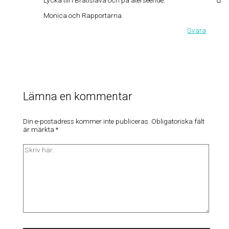
Lycka till i Bratislava och på återseende.
Monica och Rapportarna
Svara
Lämna en kommentar
Din e-postadress kommer inte publiceras.
Obligatoriska fält
är märkta
*
Skriv
här..