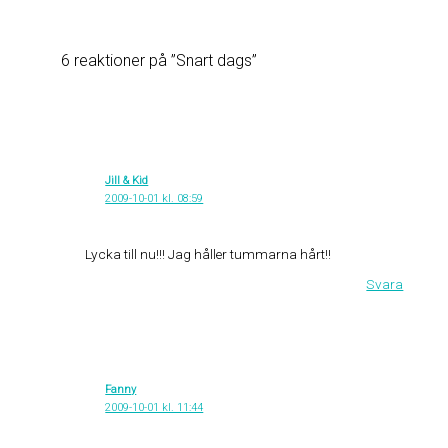
6 reaktioner på ”Snart dags”
Jill & Kid
2009-10-01 kl. 08:59
Lycka till nu!!! Jag håller tummarna hårt!!
Svara
Fanny
2009-10-01 kl. 11:44