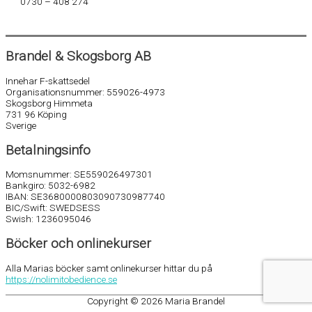
0730 – 408 274
Brandel & Skogsborg AB
Innehar F-skattsedel
Organisationsnummer: 559026-4973
Skogsborg Himmeta
731 96 Köping
Sverige
Betalningsinfo
Momsnummer: SE559026497301
Bankgiro: 5032-6982
IBAN: SE3680000803090730987740
BIC/Swift: SWEDSESS
Swish: 1236095046
Böcker och onlinekurser
Alla Marias böcker samt onlinekurser hittar du på
https://nolimitobedience.se
Copyright © 2026
Maria Brandel