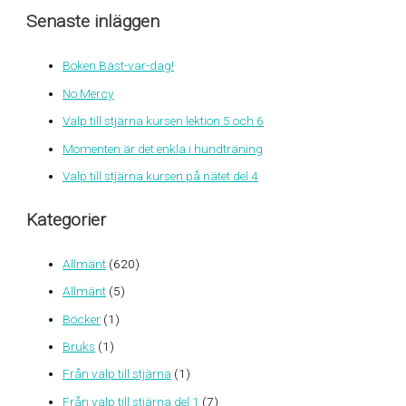
Senaste inläggen
k
e
Boken Bäst-var-dag!
f
No Mercy
t
e
Valp till stjärna kursen lektion 5 och 6
r
Momenten är det enkla i hundträning
:
Valp till stjärna kursen på nätet del 4
Kategorier
Allmänt
(620)
Allmänt
(5)
Böcker
(1)
Bruks
(1)
Från valp till stjärna
(1)
Från valp till stjärna del 1
(7)