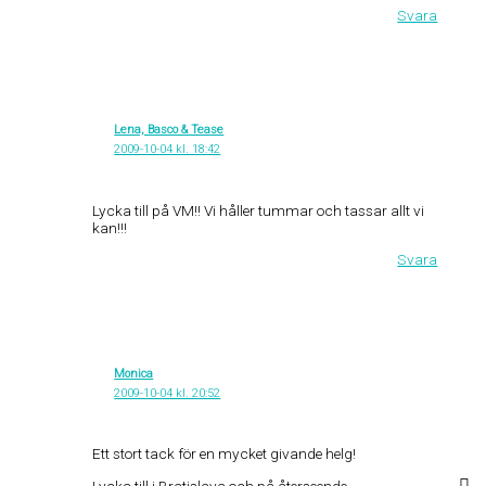
Svara
Lena, Basco & Tease
2009-10-04 kl. 18:42
Lycka till på VM!! Vi håller tummar och tassar allt vi
kan!!!
Svara
Monica
2009-10-04 kl. 20:52
Ett stort tack för en mycket givande helg!