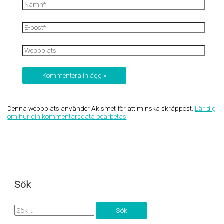
Namn*
E-
post*
Webbplats
Denna webbplats använder Akismet för att minska skräppost.
Lär dig
om hur din kommentarsdata bearbetas
.
Sök
S
ö