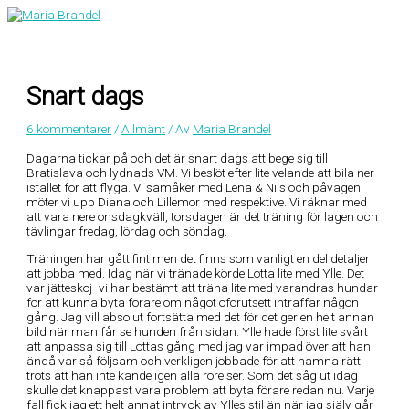
Hoppa
till
Huvudmeny
innehåll
Snart dags
6 kommentarer
/
Allmänt
/ Av
Maria Brandel
Dagarna tickar på och det är snart dags att bege sig till
Bratislava och lydnads VM. Vi beslöt efter lite velande att bila ner
istället för att flyga. Vi samåker med Lena & Nils och påvägen
möter vi upp Diana och Lillemor med respektive. Vi räknar med
att vara nere onsdagkväll, torsdagen är det träning för lagen och
tävlingar fredag, lördag och söndag.
Träningen har gått fint men det finns som vanligt en del detaljer
att jobba med. Idag när vi tränade körde Lotta lite med Ylle. Det
var jätteskoj- vi har bestämt att träna lite med varandras hundar
för att kunna byta förare om något oförutsett inträffar någon
gång. Jag vill absolut fortsätta med det för det ger en helt annan
bild när man får se hunden från sidan. Ylle hade först lite svårt
att anpassa sig till Lottas gång med jag var impad över att han
ändå var så följsam och verkligen jobbade för att hamna rätt
trots att han inte kände igen alla rörelser. Som det såg ut idag
skulle det knappast vara problem att byta förare redan nu. Varje
fall fick jag ett helt annat intryck av Ylles stil än när jag själv går