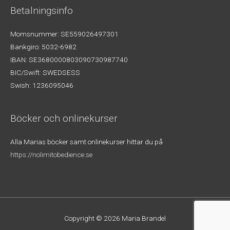
Betalningsinfo
Momsnummer: SE559026497301
Bankgiro: 5032-6982
IBAN: SE3680000803090730987740
BIC/Swift: SWEDSESS
Swish: 1236095046
Böcker och onlinekurser
Alla Marias böcker samt onlinekurser hittar du på
https://nolimitobedience.se
Copyright © 2026
Maria Brandel