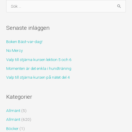
S
ö
k
Senaste inläggen
e
f
Boken Bäst-var-dag!
t
No Mercy
e
r
Valp till stjärna kursen lektion 5 och 6
:
Momenten är det enkla i hundträning
Valp till stjärna kursen på nätet del 4
Kategorier
Allmänt
(5)
Allmänt
(620)
Böcker
(1)