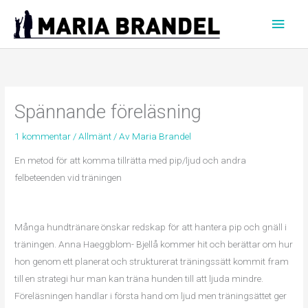
Hoppa
Huvu
till
innehåll
Spännande föreläsning
1 kommentar
/
Allmänt
/ Av
Maria Brandel
En metod för att komma tillrätta med pip/ljud och andra
felbeteenden vid träningen
Många hundtränare önskar redskap för att hantera pip och gnäll i
träningen. Anna Haeggblom- Bjellå kommer hit och berättar om hur
hon genom ett planerat och strukturerat träningssätt kommit fram
till en strategi hur man kan träna hunden till att ljuda mindre.
Föreläsningen handlar i första hand om ljud men träningsättet ger