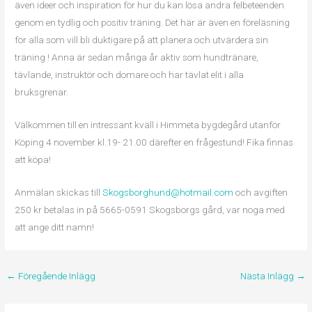
även ideer och inspiration för hur du kan lösa andra felbeteenden
genom en tydlig och positiv träning. Det här är även en föreläsning
för alla som vill bli duktigare på att planera och utvärdera sin
träning ! Anna är sedan många år aktiv som hundtränare,
tävlande, instruktör och domare och har tävlat elit i alla
bruksgrenar.
Välkommen till en intressant kväll i Himmeta bygdegård utanför
Köping 4 november kl.19- 21.00 därefter en frågestund! Fika finnas
att köpa!
Anmälan skickas till
Skogsborghund@hotmail.com
och avgiften
250 kr betalas in på 5665-0591 Skogsborgs gård, var noga med
att ange ditt namn!
←
Föregående Inlägg
Nästa Inlägg
→