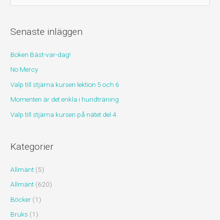
ö
k
Senaste inläggen
e
f
Boken Bäst-var-dag!
t
No Mercy
e
r
Valp till stjärna kursen lektion 5 och 6
:
Momenten är det enkla i hundträning
Valp till stjärna kursen på nätet del 4
Kategorier
Allmänt
(5)
Allmänt
(620)
Böcker
(1)
Bruks
(1)