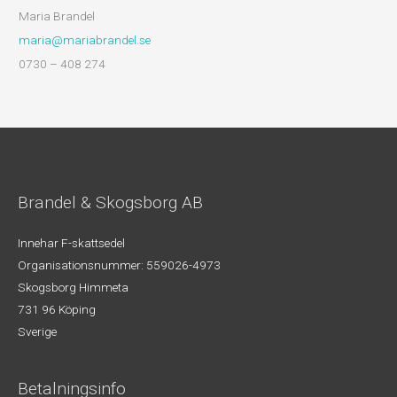
Maria Brandel
maria@mariabrandel.se
0730 – 408 274
Brandel & Skogsborg AB
Innehar F-skattsedel
Organisationsnummer: 559026-4973
Skogsborg Himmeta
731 96 Köping
Sverige
Betalningsinfo