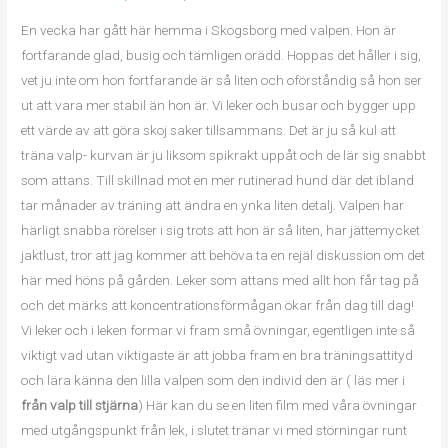
En vecka har gått här hemma i Skogsborg med valpen. Hon är
fortfarande glad, busig och tämligen orädd. Hoppas det håller i sig,
vet ju inte om hon fortfarande är så liten och oförståndig så hon ser
ut att vara mer stabil än hon är. Vi leker och busar och bygger upp
ett värde av att göra skoj saker tillsammans. Det är ju så kul att
träna valp- kurvan är ju liksom spikrakt uppåt och de lär sig snabbt
som attans. Till skillnad mot en mer rutinerad hund där det ibland
tar månader av träning att ändra en ynka liten detalj. Valpen har
härligt snabba rörelser i sig trots att hon är så liten, har jättemycket
jaktlust, tror att jag kommer att behöva ta en rejäl diskussion om det
här med höns på gården. Leker som attans med allt hon får tag på
och det märks att koncentrationsförmågan ökar från dag till dag!
Vi leker och i leken formar vi fram små övningar, egentligen inte så
viktigt vad utan viktigaste är att jobba fram en bra träningsattityd
och lära känna den lilla valpen som den individ den är ( läs mer i
från valp till stjärna
) Här kan du se en liten film med våra övningar
med utgångspunkt från lek, i slutet tränar vi med störningar runt