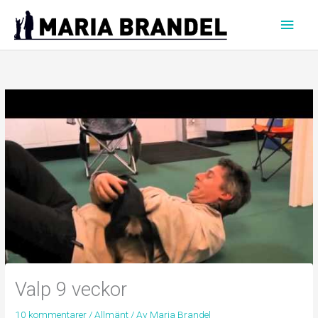
Hoppa
Huvu
till
innehåll
Valp 9 veckor
10 kommentarer
/
Allmänt
/ Av
Maria Brandel