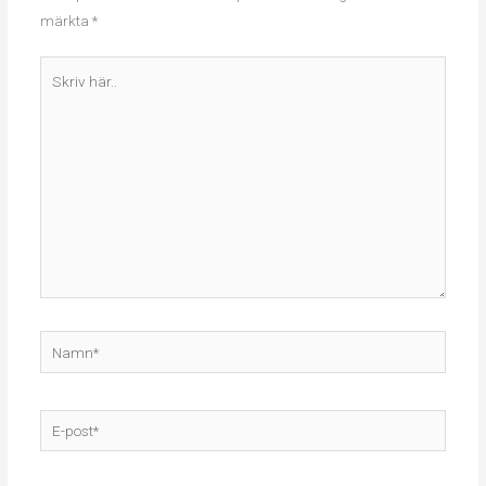
märkta
*
Skriv
här..
Namn*
E-
post*