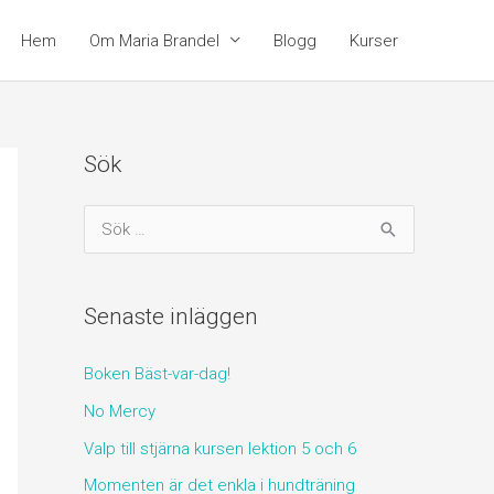
Hem
Om Maria Brandel
Blogg
Kurser
Sök
S
ö
k
Senaste inläggen
e
f
Boken Bäst-var-dag!
t
No Mercy
e
Valp till stjärna kursen lektion 5 och 6
r
:
Momenten är det enkla i hundträning