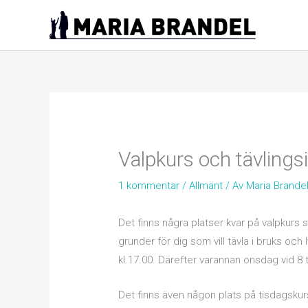
Hoppa
till
innehåll
Valpkurs och tävlings
1 kommentar
/
Allmänt
/ Av
Maria Brande
Det finns några platser kvar på valpkurs s
grunder för dig som vill tävla i bruks och
kl.17.00. Därefter varannan onsdag vid 8 til
Det finns även någon plats på tisdagskurs