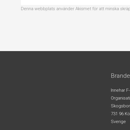
Denna webbplats använder Akismet för att minska skrä
Brande
Innehar F
Organisa
Skogsbor
731 96 Kö
Sverige