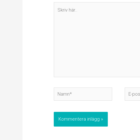
Skriv
här..
Namn*
E-
post*