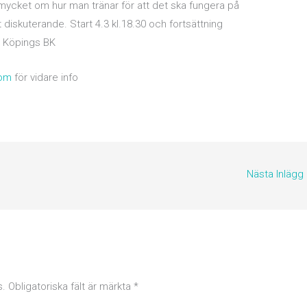
r mycket om hur man tränar för att det ska fungera på
diskuterande. Start 4.3 kl.18.30 och fortsättning
på Köpings BK
com
för vidare info
Nästa Inlägg
s.
Obligatoriska fält är märkta
*