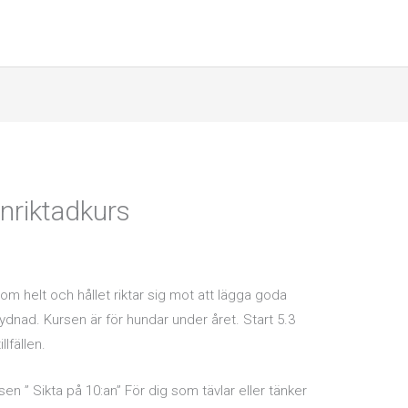
inriktadkurs
l
om helt och hållet riktar sig mot att lägga goda
 lydnad. Kursen är för hundar under året. Start 5.3
lfällen.
en ” Sikta på 10:an” För dig som tävlar eller tänker