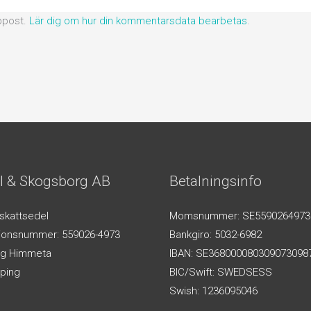
ppost.
Lär dig om hur din kommentarsdata bearbetas
.
l & Skogsborg AB
Betalningsinfo
-skattsedel
Momsnummer: SE5590264973
tionsnummer: 559026-4973
Bankgiro: 5032-6982
g Himmeta
IBAN: SE368000080309073098
ping
BIC/Swift: SWEDSESS
Swish: 1236095046