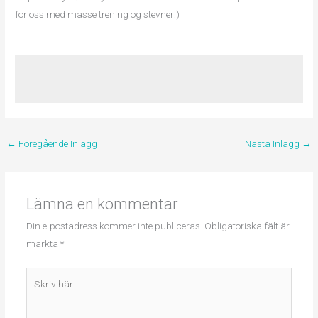
for oss med masse trening og stevner:)
←
Föregående Inlägg
Nästa Inlägg
→
Lämna en kommentar
Din e-postadress kommer inte publiceras.
Obligatoriska fält är
märkta
*
Skriv
här..