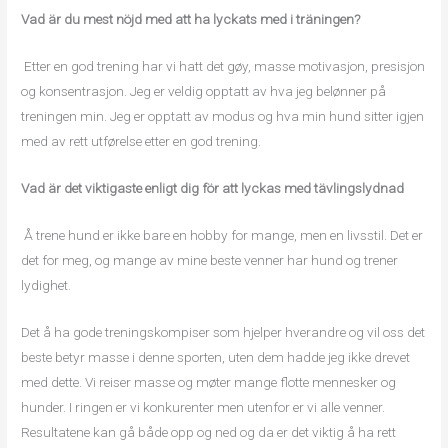
Vad är du mest nöjd med att ha lyckats med i träningen?
Etter en god trening har vi hatt det gøy, masse motivasjon, presisjon
og konsentrasjon. Jeg er veldig opptatt av hva jeg belønner på
treningen min. Jeg er opptatt av modus og hva min hund sitter igjen
med av rett utførelse etter en god trening.
Vad är det viktigaste enligt dig för att lyckas med tävlingslydnad
Å trene hund er ikke bare en hobby for mange, men en livsstil. Det er
det for meg, og mange av mine beste venner har hund og trener
lydighet.
Det å ha gode treningskompiser som hjelper hverandre og vil oss det
beste betyr masse i denne sporten, uten dem hadde jeg ikke drevet
med dette. Vi reiser masse og møter mange flotte mennesker og
hunder. I ringen er vi konkurenter men utenfor er vi alle venner.
Resultatene kan gå både opp og ned og da er det viktig å ha rett