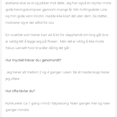
øvelsene skal se ut og jobber mot dette. Jeg har også en styrke i mine
gode treningskompiser gjennom mange år. Min tvillingsøster Line
og min gode venn Kristin. Hadde ikke klart det uten dem. De støtter,
motiverer og er der alltid for oss.
En svakhet som trener kan vel å bli for slepphendt om ting går bra-
er veldig lett å legge seg på flowen.. Men det er viktig å ikke miste
fokus uansett hvor bra eller dårlig det går.
Hur mycket tränar du i genomsnitt?
Jeg trener alt mellom 2 og 4 ganger i uken- før et mesterskap trener
jeg oftere.
Hur ofta tävlar du?
Konkurerer ca 1 gang i mnd i høysesong. Noen ganger mer og noen
ganger mindre.