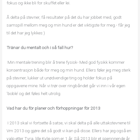
fokus og ikke bli for skuffet eller lei.
Å delta på stevner, få resultater på det du har jobbet med, godt
samspill mellom meg og min hund er det viktigste for meg.- får jeg
til det har jeg lykkes:)
Tränar du mentalt och i så fall hur?
Min mentale trening blir å trene fysisk- Med god fysikk kommer
konsentrasjon både for meg og min hund. Ellers føler jeg meg sterk
på stevner, lukker ut unødvendige ting og holder fokus på
oppgavene mine. Når vi trør over ringbåndet går vi inn i vår egen
’boble’ og det føles helt utrolig.
Vad har du för planer och förhoppningar för 2013
I 2013 skal vi fortsette å satse, vi skal delta på alle uttakstevnene til
Vm 2013 og gjøre det så godt vi kan på disse. Ellers har jeg også en
valp etter Tyra, lille Kylie som er 1 år. Så 2013 blir et spennnende år