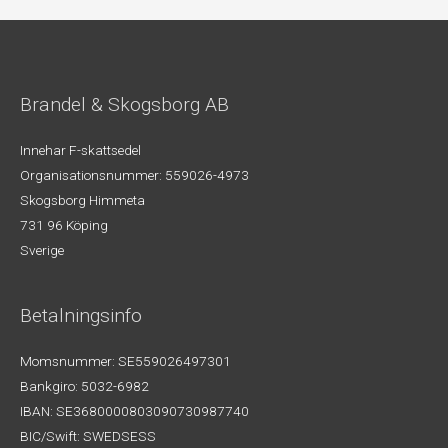
Brandel & Skogsborg AB
Innehar F-skattsedel
Organisationsnummer: 559026-4973
Skogsborg Himmeta
731 96 Köping
Sverige
Betalningsinfo
Momsnummer: SE559026497301
Bankgiro: 5032-6982
IBAN: SE3680000803090730987740
BIC/Swift: SWEDSESS