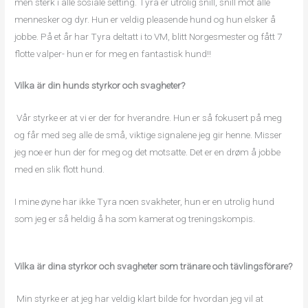
men sterk i alle sosiale setting. Tyra er utrolig snill, snill mot alle
mennesker og dyr. Hun er veldig pleasende hund og hun elsker å
jobbe. På et år har Tyra deltatt i to VM, blitt Norgesmester og fått 7
flotte valper- hun er for meg en fantastisk hund!!
Vilka är din hunds styrkor och svagheter?
Vår styrke er at vi er der for hverandre. Hun er så fokusert på meg
og får med seg alle de små, viktige signalene jeg gir henne. Misser
jeg noe er hun der for meg og det motsatte. Det er en drøm å jobbe
med en slik flott hund.
I mine øyne har ikke Tyra noen svakheter, hun er en utrolig hund
som jeg er så heldig å ha som kamerat og treningskompis.
Vilka är dina styrkor och svagheter som tränare och tävlingsförare?
Min styrke er at jeg har veldig klart bilde for hvordan jeg vil at