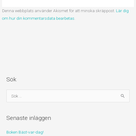
Denna webbplats använder Akismet för att minska skräppost.
Lär dig
om hur din kommentarsdata bearbetas
.
Sök
S
ö
k
Senaste inläggen
e
f
Boken Bäst-var-dag!
t