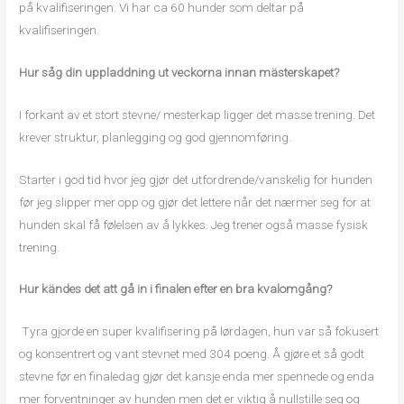
på kvalifiseringen. Vi har ca 60 hunder som deltar på
kvalifiseringen.
Hur såg din uppladdning ut veckorna innan mästerskapet?
I forkant av et stort stevne/ mesterkap ligger det masse trening. Det
krever struktur, planlegging og god gjennomføring.
Starter i god tid hvor jeg gjør det utfordrende/vanskelig for hunden
før jeg slipper mer opp og gjør det lettere når det nærmer seg for at
hunden skal få følelsen av å lykkes. Jeg trener også masse fysisk
trening.
Hur kändes det att gå in i finalen efter en bra kvalomgång?
Tyra gjorde en super kvalifisering på lørdagen, hun var så fokusert
og konsentrert og vant stevnet med 304 poeng. Å gjøre et så godt
stevne før en finaledag gjør det kansje enda mer spennede og enda
mer forventninger av hunden men det er viktig å nullstille seg og