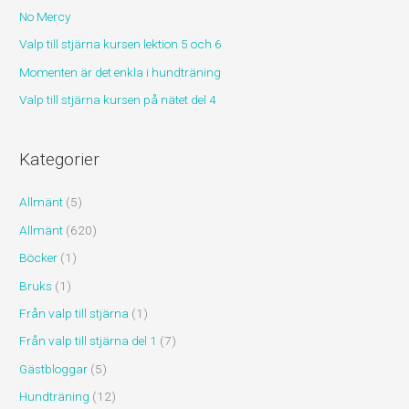
No Mercy
e
r
Valp till stjärna kursen lektion 5 och 6
:
Momenten är det enkla i hundträning
Valp till stjärna kursen på nätet del 4
Kategorier
Allmänt
(5)
Allmänt
(620)
Böcker
(1)
Bruks
(1)
Från valp till stjärna
(1)
Från valp till stjärna del 1
(7)
Gästbloggar
(5)
Hundträning
(12)