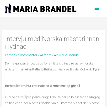
Hoppa
Huvu
till
innehåll
Intervju med Norska mästarinnan
i lydnad
Lämna en kommentar
/
Allmänt
/ Av
Maria Brandel
Denna gången är det dags för att låta sig inspireras av norska
mästarinnan
Aina Fatland Røine
och hennes Border Collie tik
Tyra
!
Berätta lite om hur erat nationella mästerskap går till
I Norge har vi åpen påmelding til NM. Vi har en kvalifiseringsdag og
en finaledag- for å delta i finalen må du komme blandt de 15 beste