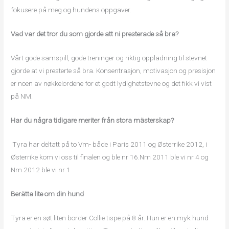
fokusere på meg og hundens oppgaver.
Vad var det tror du som gjorde att ni presterade så bra?
Vårt gode samspill, gode treninger og riktig oppladning til stevnet
gjorde at vi presterte så bra. Konsentrasjon, motivasjon og presisjon
er noen av nøkkelordene for et godt lydighetstevne og det fikk vi vist
på NM.
Har du några tidigare meriter från stora mästerskap?
Tyra har deltatt på to Vm- både i Paris 2011 og Østerrike 2012, i
Østerrike kom vi oss til finalen og ble nr 16.Nm 2011 ble vi nr 4 og
Nm 2012 ble vi nr 1
Berätta lite om din hund
Tyra er en søt liten border Collie tispe på 8 år. Hun er en myk hund