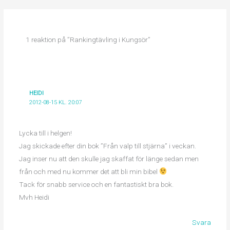
1 reaktion på ”Rankingtävling i Kungsör”
HEIDI
2012-08-15 KL. 20:07
Lycka till i helgen!
Jag skickade efter din bok ”Från valp till stjärna” i veckan.
Jag inser nu att den skulle jag skaffat för länge sedan men
från och med nu kommer det att bli min bibel
Tack för snabb service och en fantastiskt bra bok.
Mvh Heidi
Svara