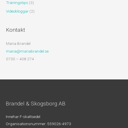
Träningstips
(3)
Videobloggar
(2)
Kontakt
Maria Brandel
maria@mariabrandel.se
0730 – 408 274
Brandel & Skogsborg AB
Innehar F-skattsedel
Organisationsnummer: 559026-4973