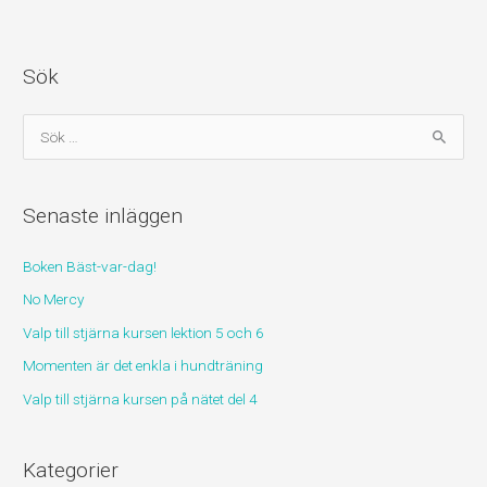
Sök
S
ö
k
Senaste inläggen
e
f
Boken Bäst-var-dag!
t
No Mercy
e
r
Valp till stjärna kursen lektion 5 och 6
:
Momenten är det enkla i hundträning
Valp till stjärna kursen på nätet del 4
Kategorier