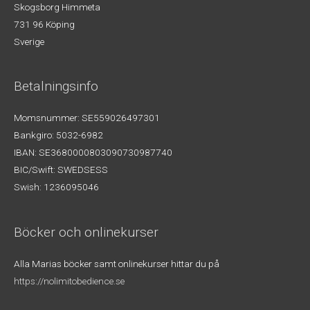
Skogsborg Himmeta
731 96 Köping
Sverige
Betalningsinfo
Momsnummer: SE559026497301
Bankgiro: 5032-6982
IBAN: SE3680000803090730987740
BIC/Swift: SWEDSESS
Swish: 1236095046
Böcker och onlinekurser
Alla Marias böcker samt onlinekurser hittar du på
https://nolimitobedience.se