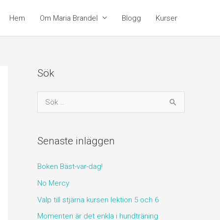
Hem
Om Maria Brandel
Blogg
Kurser
Sök
S
ö
k
Senaste inläggen
e
f
Boken Bäst-var-dag!
t
No Mercy
e
Valp till stjärna kursen lektion 5 och 6
r
:
Momenten är det enkla i hundträning