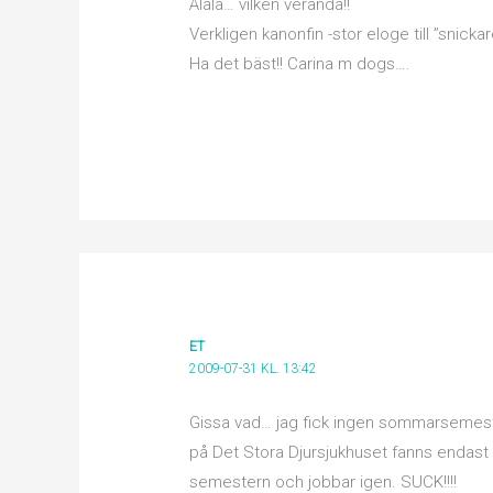
Ålala… vilken veranda!!
Verkligen kanonfin -stor eloge till ”snickare
Ha det bäst!! Carina m dogs….
ET
2009-07-31 KL. 13:42
Gissa vad… jag fick ingen sommarsemest
på Det Stora Djursjukhuset fanns endast 1
semestern och jobbar igen. SUCK!!!!