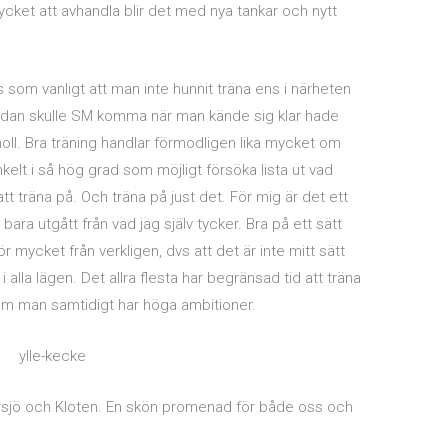
ket att avhandla blir det med nya tankar och nytt
om vanligt att man inte hunnit träna ens i närheten
 sidan skulle SM komma när man kände sig klar hade
 noll. Bra träning handlar förmodligen lika mycket om
nkelt i så hög grad som möjligt försöka lista ut vad
 träna på. Och träna på just det. För mig är det ett
 bara utgått från vad jag själv tycker. Bra på ett sätt
ör mycket från verkligen, dvs att det är inte mitt sätt
lla lägen. Det allra flesta har begränsad tid att träna
r om man samtidigt har höga ambitioner.
jörsjö och Kloten. En skön promenad för både oss och