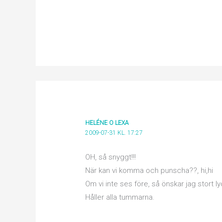
HELÉNE O LEXA
2009-07-31 KL. 17:27
OH, så snyggt!!!
När kan vi komma och punscha??, hi,hi
Om vi inte ses före, så önskar jag stort ly
Håller alla tummarna.