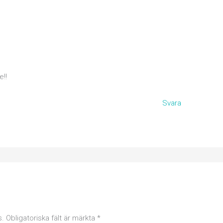
e!!
Svara
s.
Obligatoriska fält är märkta
*