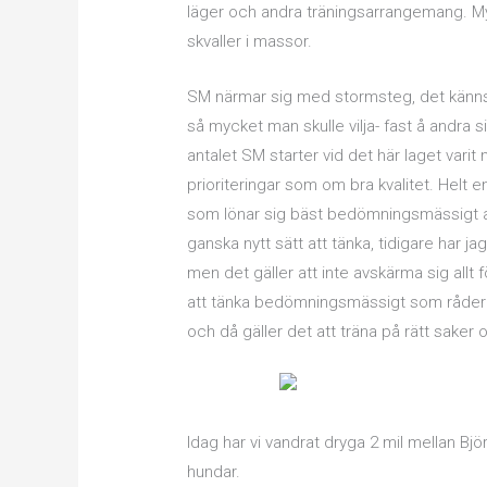
läger och andra träningsarrangemang. Myc
skvaller i massor.
SM närmar sig med stormsteg, det känns s
så mycket man skulle vilja- fast å andra
antalet SM starter vid det här laget varit
prioriteringar som om bra kvalitet. Helt e
som lönar sig bäst bedömningsmässigt att
ganska nytt sätt att tänka, tidigare har jag
men det gäller att inte avskärma sig allt f
att tänka bedömningsmässigt som råder i a
och då gäller det att träna på rätt sake
Idag har vi vandrat dryga 2 mil mellan B
hundar.