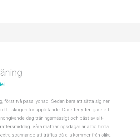
räning
del
g, först två pass lydnad. Sedan bara att sätta sig ner
rd till skogen för uppletande. Därefter ytterligare ett
ongivande dag träningsmässigt och bäst av allt-
rättersmiddag. Våra matträningsdagar är alltid himla
 extra spännande att träffas då alla kommer från olika