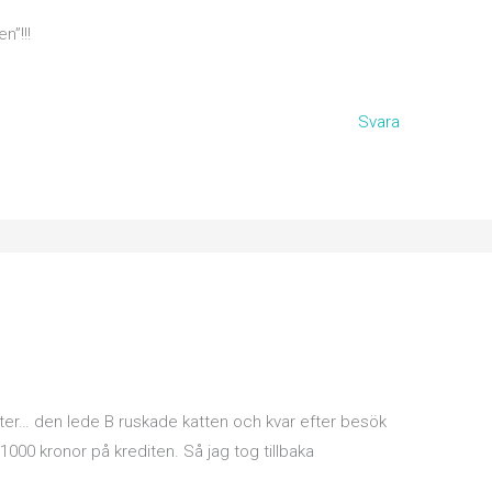
n”!!!
Svara
er… den lede B ruskade katten och kvar efter besök
000 kronor på krediten. Så jag tog tillbaka