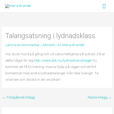
Hoppa
Huv
till
innehåll
Talangsatsning i lydnadsklass
Lämna en kommentar
/
Allmänt
/ Av
Maria Brandel
Har du en hund på gång och vill satsa helhjärtat på lydnad. Då är
detta något för dig
http://www.sbk.nu/lydnadslandslaget
Du
kommer att få fin träning, massa hjälp på vägen och ett fint
kontaktnät med andra lydnadstalanger från hela Sverige! Ta
chansen och skicka in din ansökan!
←
Föregående Inlägg
Nästa Inlägg
→