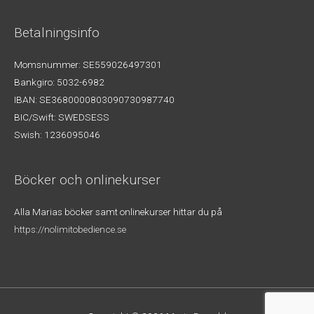
Betalningsinfo
Momsnummer: SE559026497301
Bankgiro: 5032-6982
IBAN: SE3680000803090730987740
BIC/Swift: SWEDSESS
Swish: 1236095046
Böcker och onlinekurser
Alla Marias böcker samt onlinekurser hittar du på
https://nolimitobedience.se