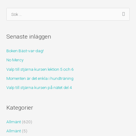
S
ö
k
Senaste inläggen
e
f
Boken Bäst-var-dag!
t
No Mercy
e
r
Valp till stjärna kursen lektion 5 och 6
:
Momenten är det enkla i hundträning
Valp till stjärna kursen på nätet del 4
Kategorier
Allmänt
(620)
Allmänt
(5)