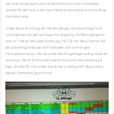
rätt unikt skulle jag tro och så oerhört bra om man vill bredda
sporten för det visar ju att man med bra träning kan komma långt
med olika raser.
Under dessa år tror jag att Ylle alla gånger varit bland topp 3 på
rankinglistan när det varit dags för uttagning. De flesta gångerna
som nr 1 Det är helt super tycker jag. På 7 år har det ju hänt en hel
del utvecklingsmässigt inom lydnaden och som en god
träningskamrat sa, Ylle har under alla år egentligen aldrig slutat att
utvecklas. Det är få förunnat med en hund som kan prestera på
topp i år efter år. Och under alla år har vi aldrig haft några större
dippar. Fantastisk grym hund!