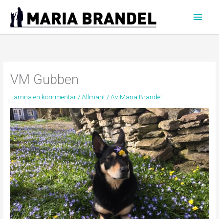
Hoppa
Huvu
till
innehåll
VM Gubben
Lämna en kommentar
/
Allmänt
/ Av
Maria Brandel