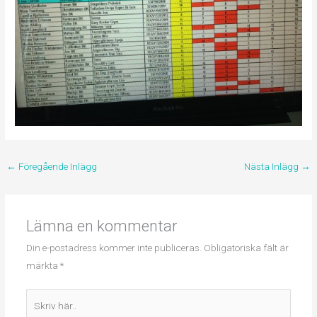
←
Föregående Inlägg
Nästa Inlägg
→
Lämna en kommentar
Din e-postadress kommer inte publiceras.
Obligatoriska fält är
märkta
*
Skriv
här..