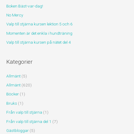
Boken Bäst-var-dag!
t
No Mercy
e
r
Valp till stjärna kursen lektion 5 och 6
:
Momenten är det enkla i hundträning
Valp till stjärna kursen på nätet del 4
Kategorier
Allmänt
(5)
Allmänt
(620)
Böcker
(1)
Bruks
(1)
Från valp till stjärna
(1)
Från valp till stjärna del 1
(7)
Gästbloggar
(5)