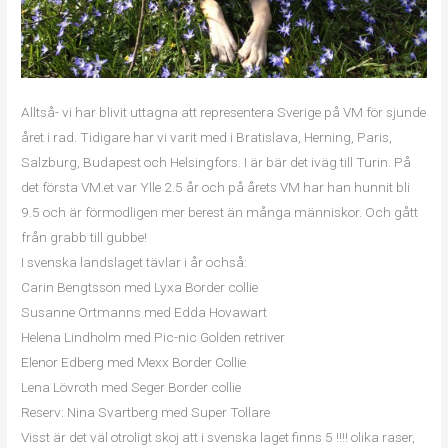
Alltså- vi har blivit uttagna att representera Sverige på VM för sjunde
året i rad. Tidigare har vi varit med i Bratislava, Herning, Paris,
Salzburg, Budapest och Helsingfors. I är bär det iväg till Turin. På
det första VM.et var Ylle 2.5 år och på årets VM har han hunnit bli
9.5 och är förmodligen mer berest än många människor. Och gått
från grabb till gubbe!
I svenska landslaget tävlar i år ochså:
Carin Bengtsson med Lyxa Border collie
Susanne Ortmanns med Edda Hovawart
Helena Lindholm med Pic-nic Golden retriver
Elenor Edberg med Mexx Border Collie
Lena Lövroth med Seger Border collie
Reserv: Nina Svartberg med Super Tollare
Visst är det väl otroligt skoj att i svenska laget finns 5 !!!! olika raser,