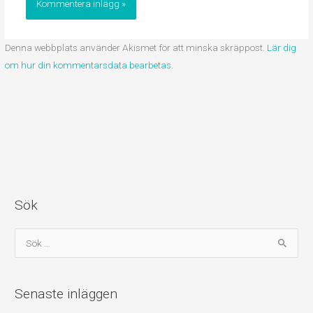
Denna webbplats använder Akismet för att minska skräppost.
Lär dig
om hur din kommentarsdata bearbetas
.
Sök
S
ö
k
Senaste inläggen
e
f